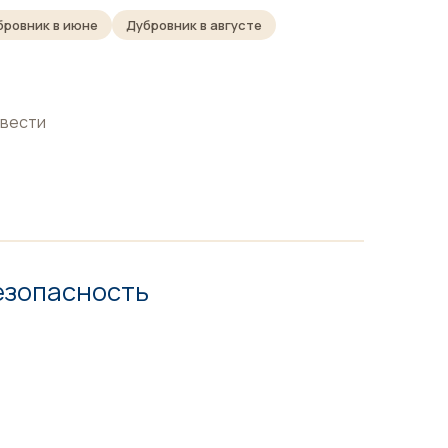
бровник в июне
Дубровник в августе
овести
езопасность