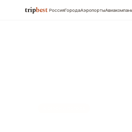
trip
best
Россия
Города
Аэропорты
Авиакомпан
☀️
СЕЗОН И ПОГОДА
Дубровник 