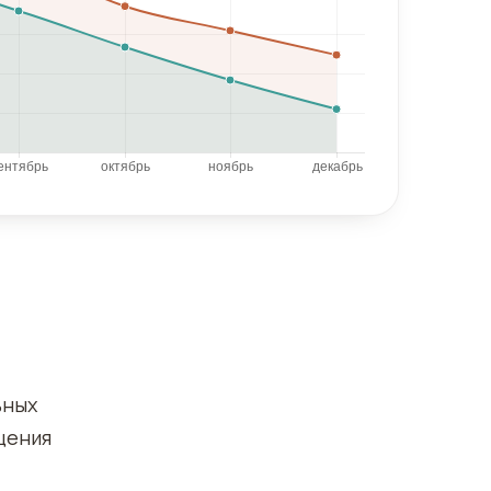
ьных
щения