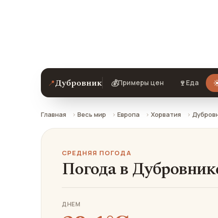
Средняя погода в Дубровнике в июле
ехать.
Дубровник
📍
💰
🍷
☀
Примеры цен
Еда
Главная
Весь мир
Европа
Хорватия
Дубров
СРЕДНЯЯ ПОГОДА
Погода в Дубровник
ДНЕМ