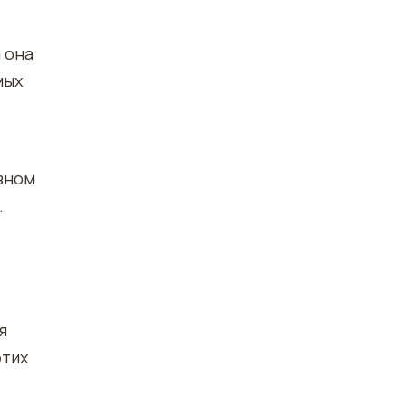
 она
мых
овном
.
я
этих