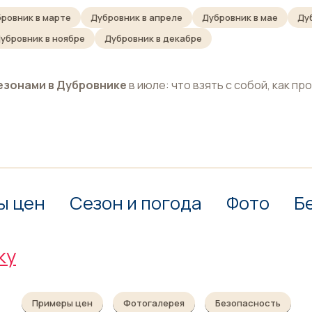
ровник в марте
Дубровник в апреле
Дубровник в мае
Ду
убровник в ноябре
Дубровник в декабре
езонами в Дубровнике
в июле: что взять с собой, как пр
ы цен
Сезон и погода
Фото
Б
ку
Примеры цен
Фотогалерея
Безопасность