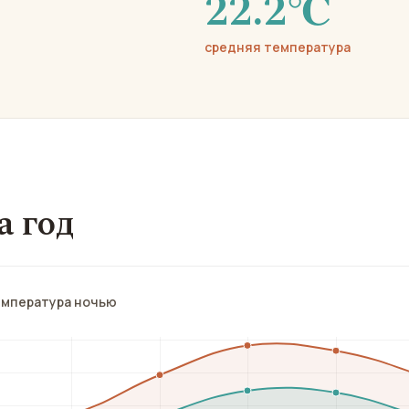
22.2℃
средняя температура
а год
емпература ночью