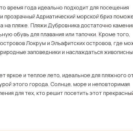
это время года идеально подходит для посещения
 и прозрачный Адриатический морской бриз помож
ра на пляже. Пляжи Дубровника достаточно камени
ую обувь для плавания или тапочки. Кроме того,
 островов Локрум и Эльафитских островов, где мо
 природные заповедники и наслаждаться живописн
т яркое и теплое лето, идеальное для пляжного о
турой этого города. Солнце, море и неповторимая
ения для тех, кто решит посетить этот прекрасны