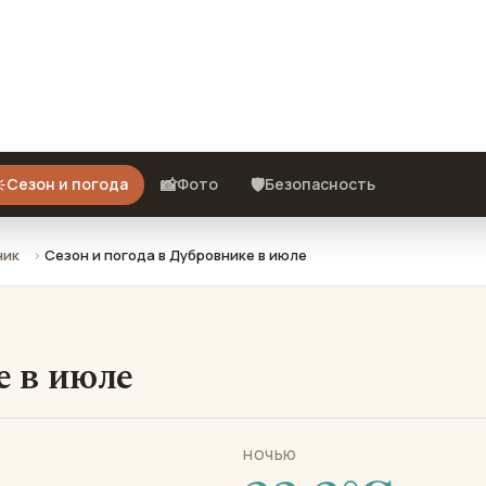
: что взять с собой и стоит ли
️
📸
🛡️
Сезон и погода
Фото
Безопасность
ник
Сезон и погода в Дубровнике в июле
е в июле
НОЧЬЮ