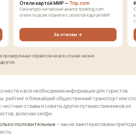
Отели картой МИР —
Trip.com
Сингапуро-китайский аналог booking.com:
О
отели по всей планете с оплатой картой МИР.
к
г
За отелем →
 проверенных сервисов на все случаи жизни:
 другое.
о месте и вся необходимая информация для туристов,
ы, рейтинг и ближайший общественный транспорт или сп
с честные отзывы и советы других путешественников из
истов, включая селфи.
 только положительные
— мы не заинтересованы препод
 есть.