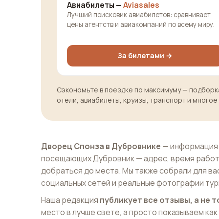
Авиабилеты —
Aviasales
Лучший поисковик авиабилетов: сравнивает
цены агентств и авиакомпаний по всему миру.
За билетами →
Сэкономьте в поездке по максимуму — подборка
отели, авиабилеты, круизы, транспорт и многое
Дворец Спонза в Дубровнике
— информация 
посещающих Дубровник — адрес, время работ
добраться до места. Мы также собрали для ва
социальных сетей и реальные фотографии тур
Наша редакция
публикует все отзывы, а не
место в лучше свете, а просто показываем как