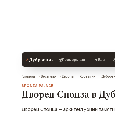
★ 6.6 рейтинг
Дворец Спонза в Дубровнике — опис
добраться.
Дубровник
📍
💰
🍷
☀
Примеры цен
Еда
Главная
Весь мир
Европа
Хорватия
Дубров
SPONZA PALACE
Дворец Спонза в Ду
Дворец Спонца — архитектурный памятн