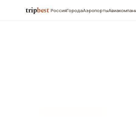
trip
best
Россия
Города
Аэропорты
Авиакомпан
📍
ИСТОРИЧЕСКИЙ МУЗЕЙ
Дворец Спо