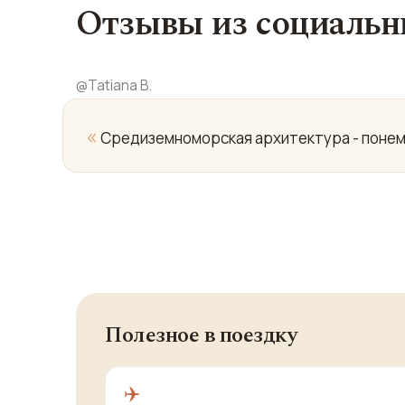
Отзывы из социальн
@
Tatiana B.
«
Средиземноморская архитектура - понемн
Полезное в поездку
✈️