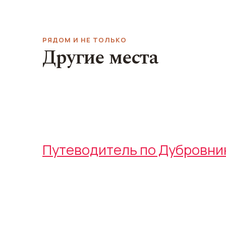
РЯДОМ И НЕ ТОЛЬКО
Другие места
Пляж Копакабана
Форт Ревелин
Copacabana Beach
Fort Revelin
Путеводитель по Дубровни