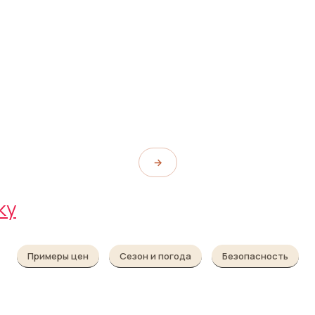
Галерея военных
фотографий
War Photo Limited
→
ку
Примеры цен
Сезон и погода
Безопасность