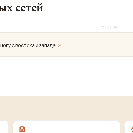
ых сетей
11.07.2015
»
огу с востока и запада.
🏨