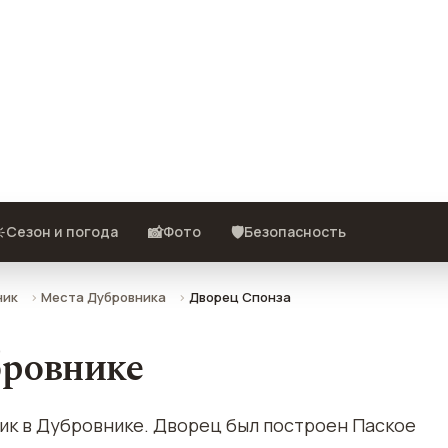
ание, фото, отзывы и как
️
📸
🛡️
Сезон и погода
Фото
Безопасность
ник
Места Дубровника
Дворец Спонза
бровнике
ик в Дубровнике. Дворец был построен Паское