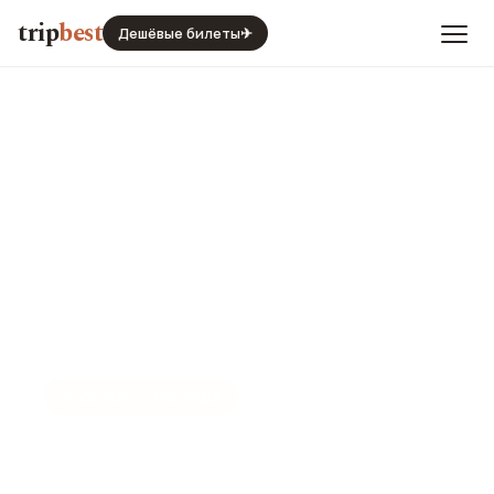
trip
best
Дешёвые билеты
✈
☀️
СЕЗОН И ПОГОДА
Брюссель в декабре