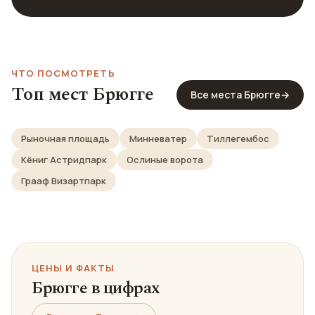
ЧТО ПОСМОТРЕТЬ
Топ мест Брюгге
Все места Брюгге
→
Рыночная площадь
Минневатер
Тиллегембос
Кёниг Астридпарк
Ослиные ворота
Грааф Визартпарк
ЦЕНЫ И ФАКТЫ
Брюгге в цифрах