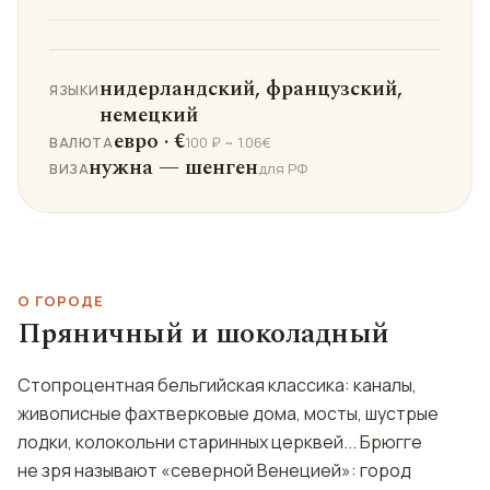
нидерландский, французский,
ЯЗЫКИ
немецкий
евро · €
100 ₽ ~ 1.06€
ВАЛЮТА
нужна — шенген
для РФ
ВИЗА
О ГОРОДЕ
Пряничный и шоколадный
Стопроцентная бельгийская классика: каналы,
живописные фахтверковые дома, мосты, шустрые
лодки, колокольни старинных церквей... Брюгге
не зря называют «северной Венецией»: город