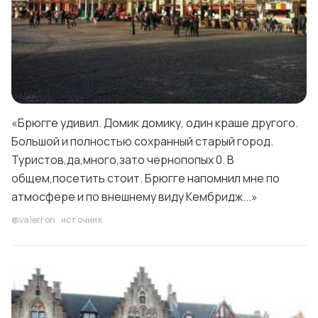
«Брюгге удивил. Домик домику, один краше другого.
Большой и полностью сохранный старый город.
Туристов,да,много,зато чернопопых 0. В
общем,посетить стоит. Брюгге напомнил мне по
атмосфере и по внешнему виду Кембридж...»
@valerron
·
источник