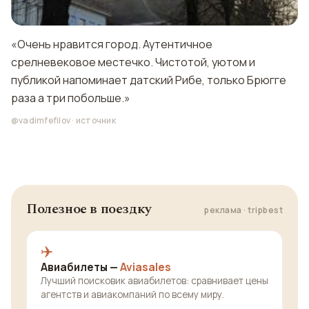
«Очень нравится город. Аутентичное
срелневековое местечко. Чистотой, уютом и
публикой напоминает датский Рибе, только Брюгге
раза а три побольше.»
@vadimfefilov
·
источник
Полезное в поездку
реклама · tripbest
✈️
Авиабилеты —
Aviasales
Лучший поисковик авиабилетов: сравнивает цены
агентств и авиакомпаний по всему миру.