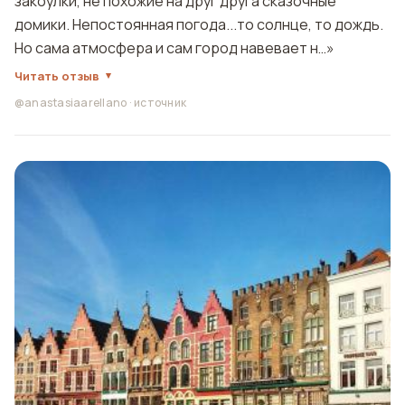
закоулки, не похожие на друг друга сказочные
домики. Непостоянная погода...то солнце, то дождь.
Но сама атмосфера и сам город навевает н…»
Читать отзыв
@anastasiaarellano
·
источник