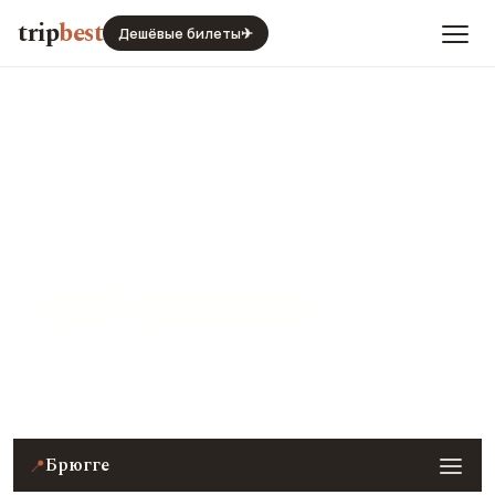
trip
best
Дешёвые билеты
✈
Брюгге
Бельгия
Виза · нужна — шенген
Цены, погода, транспорт и главные места — с
реальными фото и отзывами туристов.
Брюгге
📍