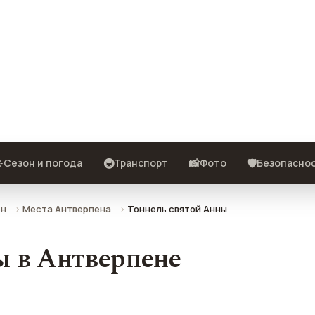
 описание, фото, отзывы и как
️
🚇
📸
🛡️
Сезон и погода
Транспорт
Фото
Безопасно
ен
Места Антверпена
Тоннель святой Анны
ы в Антверпене