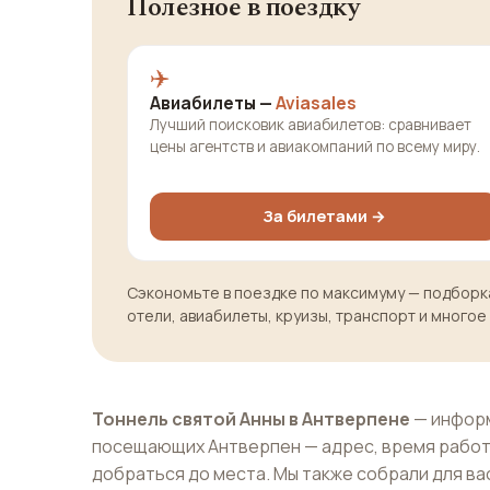
Полезное в поездку
✈️
Авиабилеты —
Aviasales
Лучший поисковик авиабилетов: сравнивает
цены агентств и авиакомпаний по всему миру.
За билетами →
Сэкономьте в поездке по максимуму — подборка
отели, авиабилеты, круизы, транспорт и многое
Тоннель святой Анны в Антверпене
— информ
посещающих Антверпен — адрес, время работ
добраться до места. Мы также собрали для ва