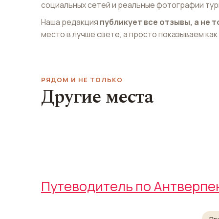
социальных сетей и реальные фотографии тур
Наша редакция
публикует все отзывы, а не
место в лучше свете, а просто показываем как
РЯДОМ И НЕ ТОЛЬКО
Другие места
Зоопарк
Арена Спортп
Zoo Antwerpen
Antwerps Sportpalei
Путеводитель по Антверпе