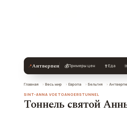
★ 8.1 рейтинг
Тоннель святой Анны в Антверпене —
добраться.
Антверпен
📍
💰
🍷
☀
Примеры цен
Еда
Главная
Весь мир
Европа
Бельгия
Антверп
SINT-ANNA VOETGANGERSTUNNEL
Тоннель святой Анн