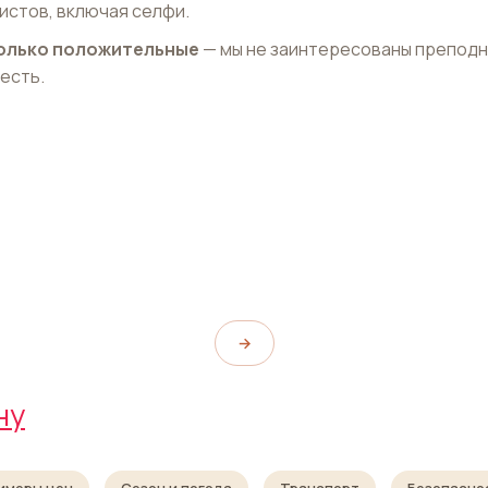
истов, включая селфи.
 только положительные
— мы не заинтересованы препод
 есть.
Музей Плантена-
алейс
Моретуса
s
Museum Plantin-Moretus
→
ну