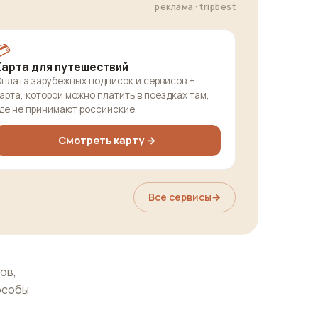
реклама · tripbest
💳
Карта для путешествий
плата зарубежных подписок и сервисов +
арта, которой можно платить в поездках там,
де не принимают российские.
Смотреть карту →
Все сервисы
→
ов,
особы