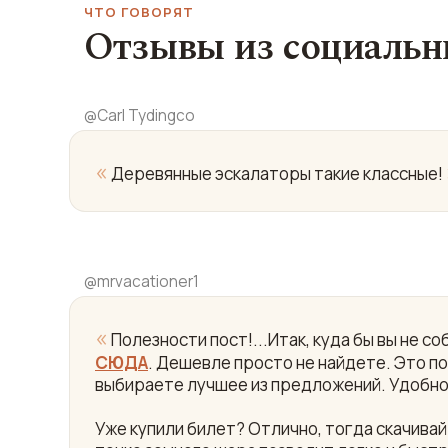
ЧТО ГОВОРЯТ
Отзывы из социальн
@
Carl Tydingco
«
Деревянные эскалаторы такие классные!
@
mrvacationer1
«
Полезности пост!...Итак, куда бы вы не 
СЮДА
. Дешевле просто не найдете. Это пои
выбираете лучшее из предложений. Удобно
Уже купили билет? Отлично, тогда скачив