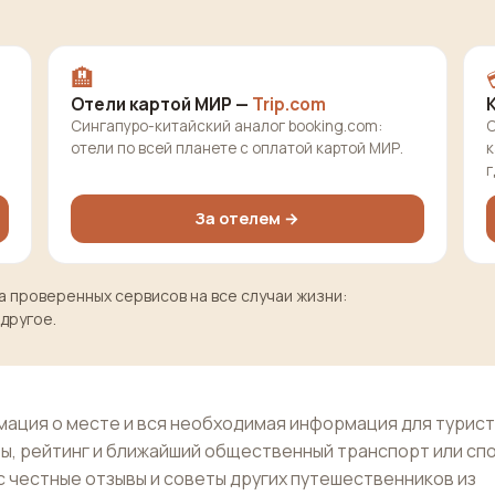
🏨
Отели картой МИР —
Trip.com
Сингапуро-китайский аналог booking.com:
О
отели по всей планете с оплатой картой МИР.
к
г
За отелем →
 проверенных сервисов на все случаи жизни:
 другое.
ация о месте и вся необходимая информация для турист
ы, рейтинг и ближайший общественный транспорт или сп
с честные отзывы и советы других путешественников из