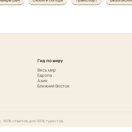
имеры цен
Сезон и погода
Транспорт
Безопасно
Гид по миру
Весь мир
Европа
Азия
Ближний Восток
м
· 90% ответов для 90% туристов