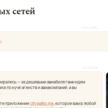
ых сетей
11.04.2016
»
12.03.2018
собирались — за дешевыми авиабилетами идем
ск по куче агенств и авиакомпаний, а вы
.
айте приложение
citywalks.me
, которое вам в любой