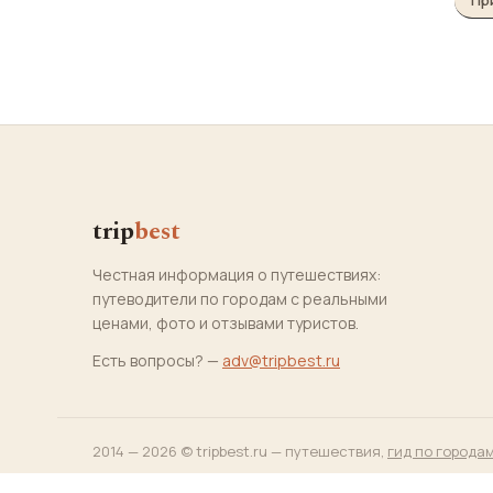
Пр
trip
best
Честная информация о путешествиях:
путеводители по городам с реальными
ценами, фото и отзывами туристов.
Есть вопросы? —
adv@tripbest.ru
2014 — 2026 © tripbest.ru — путешествия,
гид по города