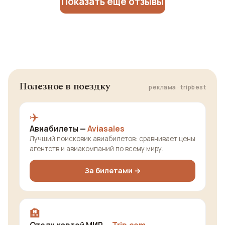
Показать еще отзывы
Полезное в поездку
реклама · tripbest
✈️
Авиабилеты —
Aviasales
Лучший поисковик авиабилетов: сравнивает цены
агентств и авиакомпаний по всему миру.
За билетами →
🏨