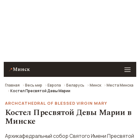
Костел Пресвятой Девы Марии
(Архикафедральный костел имени Пресвятой Девы
Марии) в Минске — описание, фото, отзывы и как
добраться.
Минск
📍
Главная
Весь мир
Европа
Беларусь
Минск
Места Минска
Костел Пресвятой Девы Марии
ARCHCATHEDRAL OF BLESSED VIRGIN MARY
Костел Пресвятой Девы Марии в
Минске
Архикафедральный собор Святого Имени Пресвятой