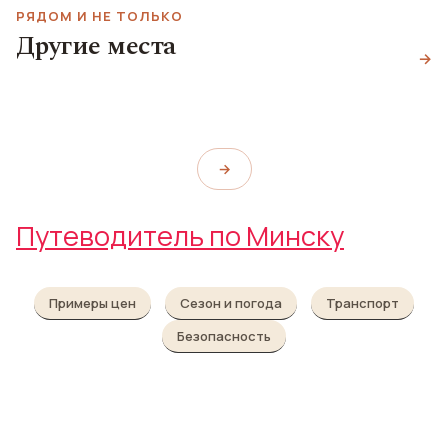
РЯДОМ И НЕ ТОЛЬКО
Свято-Духов
Железнодорожный
Другие места
кафедральный собор
вокзал
→
Остров слёз
Holy-Spirit Cathedral
Minsk Railway Station
Island of tears
→
Путеводитель по Минску
Примеры цен
Сезон и погода
Транспорт
Безопасность