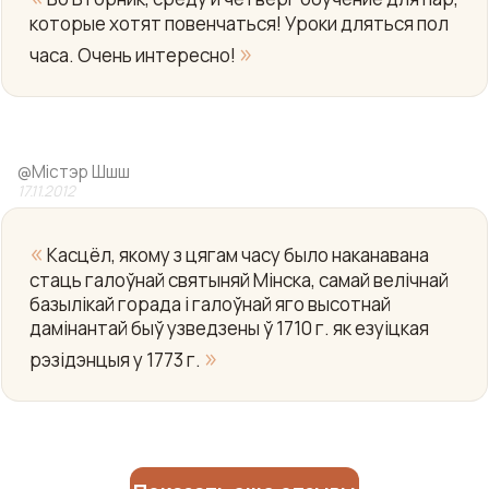
которые хотят повенчаться! Уроки дляться пол
»
часа. Очень интересно!
Yo
@
Micтэр Шшш
17.11.2012
«
Касцёл, якому з цягам часу было наканавана
стаць галоўнай святыняй Мінска, самай велічнай
базылікай горада і галоўнай яго высотнай
дамінантай быў узведзены ў 1710 г. як езуіцкая
»
рэзідэнцыя у 1773 г.