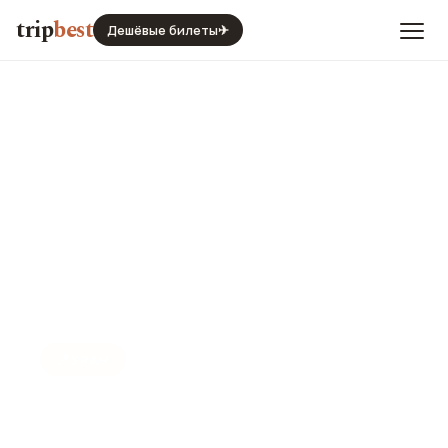
trip
best
Дешёвые билеты
✈
📍
ХРАМ
Костел Пресвятой Девы
Марии