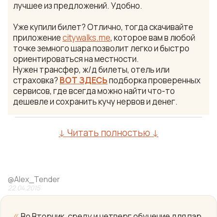
лучшее из предложений. Удобно.
Уже купили билет? Отлично, тогда скачивайте
приложение
citywalks.me
, которое вам в любой
точке земного шара позволит легко и быстро
ориентироваться на местности.
Нужен трансфер, ж/д билеты, отель или
страховка?
ВОТ ЗДЕСЬ
подборка проверенных
сервисов, где всегда можно найти что-то
дешевле и сохранить кучу нервов и денег.
↓ Читать полностью ↓
@
Alex_Tender
22.04.2015
«
Во Вторник, среду и четверг обучение для пар,