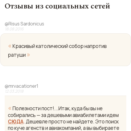
Отзывы из социальных сетей
@
Risus Sardonicus
18.08.2016
«
Красивый католический собор напротив
»
ратуши
@
mrvacationer1
12.03.2018
«
Полезности пост!...Итак, куда бы вы не
собирались — за дешевыми авиабилетами идем
СЮДА
. Дешевле просто не найдете. Это поиск
по куче агенств и авиакомпаний, а вы выбираете