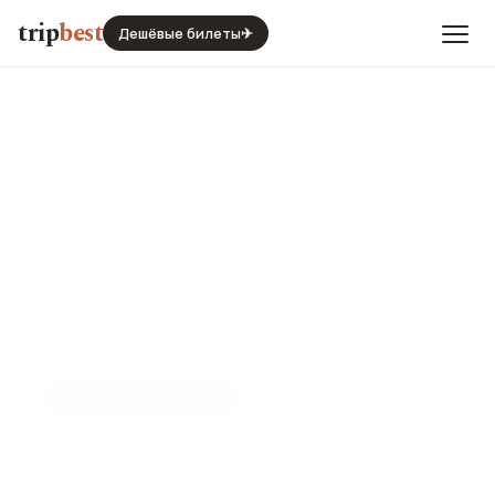
trip
best
Дешёвые билеты
✈
☀️
СЕЗОН И ПОГОДА
Вена в сентябре