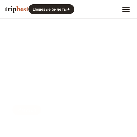
trip
best
Дешёвые билеты
✈
📍
МУЗЕЙ
Музей Мадам Тюссо