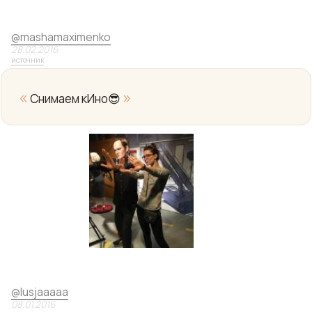
@
mashamaximenko
28.02.2016
источник
«
»
Снимаем кИно😎
Yo
@
lusjaaaaa
08.01.2016