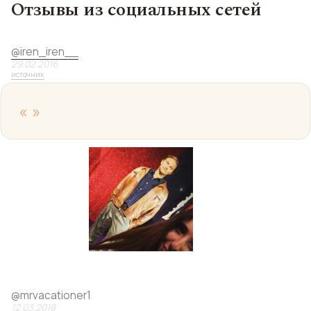
Отзывы из социальных сетей
@
iren_iren__
29.02.2016
источник
«
»
@
mrvacationer1
12.03.2018