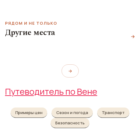
РЯДОМ И НЕ ТОЛЬКО
Другие места
Церковь Вотивкирхе
Le LOFT Bar
→
Галерея Вестлихт
Votivkirche
Le LOFT Bar
WestLicht Galerie
→
Путеводитель по Вене
Примеры цен
Сезон и погода
Транспорт
Безопасность