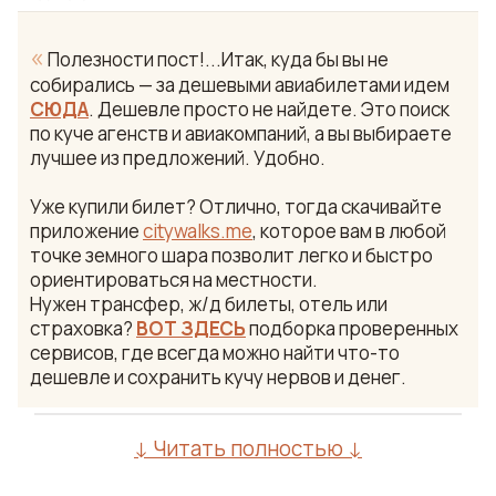
«
Полезности пост!...Итак, куда бы вы не
собирались — за дешевыми авиабилетами идем
СЮДА
. Дешевле просто не найдете. Это поиск
по куче агенств и авиакомпаний, а вы выбираете
лучшее из предложений. Удобно.
Уже купили билет? Отлично, тогда скачивайте
приложение
citywalks.me
, которое вам в любой
точке земного шара позволит легко и быстро
ориентироваться на местности.
Нужен трансфер, ж/д билеты, отель или
страховка?
ВОТ ЗДЕСЬ
подборка проверенных
сервисов, где всегда можно найти что-то
дешевле и сохранить кучу нервов и денег.
↓ Читать полностью ↓