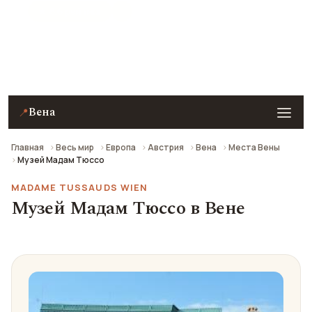
★ 8.6 рейтинг
Музей Мадам Тюссо в Вене — описание, фото,
отзывы и как добраться.
Вена
📍
Главная
Весь мир
Европа
Австрия
Вена
Места Вены
Музей Мадам Тюссо
MADAME TUSSAUDS WIEN
Музей Мадам Тюссо в Вене