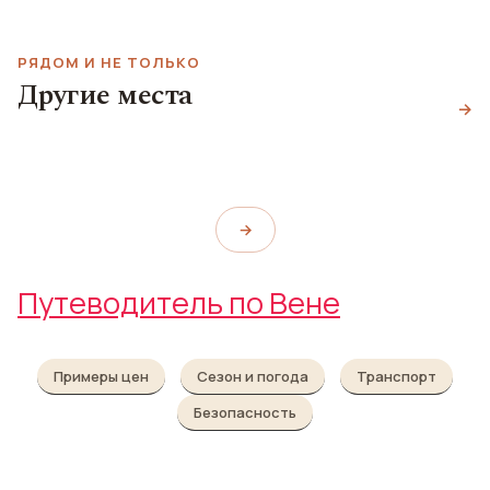
РЯДОМ И НЕ ТОЛЬКО
Другие места
Винный бар Heuriger
Дом бабочек
Weinfach Vinothek Bar
→
Wieninger
Schmetterlinghaus
Weinfach Vinothek & Bar
Heuriger Wieninger
→
Путеводитель по Вене
Примеры цен
Сезон и погода
Транспорт
Безопасность