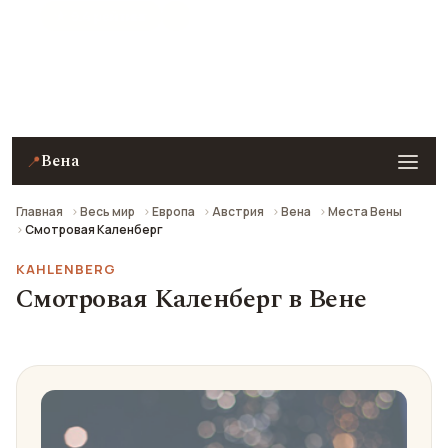
★ 9.4 рейтинг
Смотровая Каленберг в Вене — описание, фото,
отзывы и как добраться.
Вена
📍
Главная
Весь мир
Европа
Австрия
Вена
Места Вены
Смотровая Каленберг
KAHLENBERG
Смотровая Каленберг в Вене