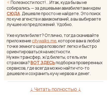
«
Полезности пост!...Итак, куда бы вы не
собирались — за дешевыми авиабилетами идем
СЮДА
. Дешевле просто не найдете. Это поиск
по куче агенств и авиакомпаний, а вы выбираете
лучшее из предложений. Удобно.
Уже купили билет? Отлично, тогда скачивайте
приложение
citywalks.me
, которое вам в любой
точке земного шара позволит легко и быстро
ориентироваться на местности.
Нужен трансфер, ж/д билеты, отель или
страховка?
ВОТ ЗДЕСЬ
подборка проверенных
сервисов, где всегда можно найти что-то
дешевле и сохранить кучу нервов и денег.
↓ Читать полностью ↓