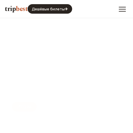
trip
best
Дешёвые билеты
✈
📍
ГОРА
Смотровая Каленберг