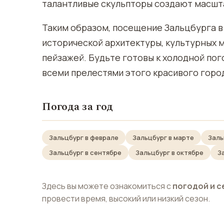
талантливые скульпторы создают масшт
Таким образом, посещение Зальцбурга в
исторической архитектуры, культурных 
пейзажей. Будьте готовы к холодной по
всеми прелестями этого красивого город
Погода за год
Зальцбург в феврале
Зальцбург в марте
Заль
Зальцбург в сентябре
Зальцбург в октябре
З
Здесь вы можете ознакомиться с
погодой и с
провести время, высокий или низкий сезон.