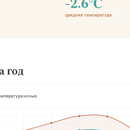
-2.6℃
средняя температура
а год
емпература ночью