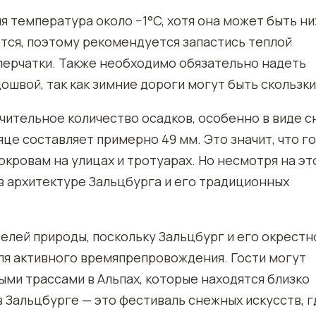
я температура около −1°C, хотя она может быть н
тся, поэтому рекомендуется запастись теплой
 перчатки. Также необходимо обязательно надеть
швой, так как зимние дороги могут быть скользки
чительное количество осадков, особенно в виде с
це составляет примерно 49 мм. Это значит, что г
кровам на улицах и тротуарах. Но несмотря на эт
в архитектуре Зальцбурга и его традиционных
елей природы, поскольку Зальцбург и его окрестн
я активного времяпрепровождения. Гости могут
ми трассами в Альпах, которые находятся близко
в Зальцбурге — это фестиваль снежных искусств, г