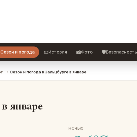
е: что взять с собой и стоит ли
️
📜
📸
🛡️
Сезон и погода
История
Фото
Безопасность
рг
Сезон и погода в Зальцбурге в январе
 в январе
НОЧЬЮ