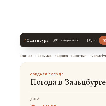
Средняя погода в Зальцбурге в январ
ехать.
Зальцбург
📍
💰
🍷
☀
Примеры цен
Еда
Главная
Весь мир
Европа
Австрия
Зальцбу
СРЕДНЯЯ ПОГОДА
Погода в Зальцбурге
ДНЕМ