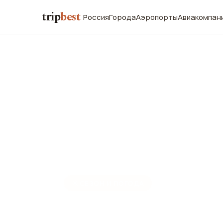
trip
best
Россия
Города
Аэропорты
Авиакомпан
☀️
СЕЗОН И ПОГОДА
Зальцбург в