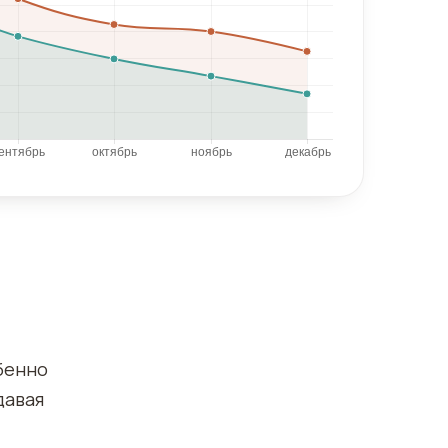
бенно
давая