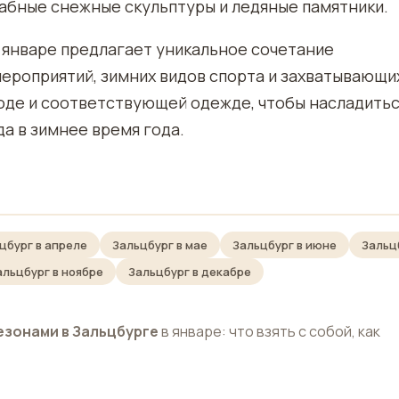
абные снежные скульптуры и ледяные памятники.
 январе предлагает уникальное сочетание
мероприятий, зимних видов спорта и захватывающи
годе и соответствующей одежде, чтобы насладить
а в зимнее время года.
цбург в апреле
Зальцбург в мае
Зальцбург в июне
Зальц
альцбург в ноябре
Зальцбург в декабре
езонами в Зальцбурге
в январе: что взять с собой, как