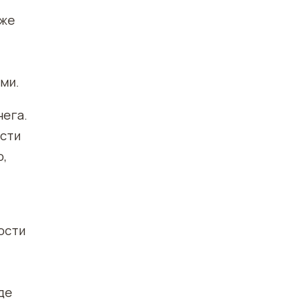
иже
ми.
нега.
ости
о,
ости
де