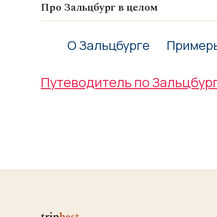
Про Зальцбург в целом
О Зальцбурге
Пример
Путеводитель по Зальцбур
trip
best