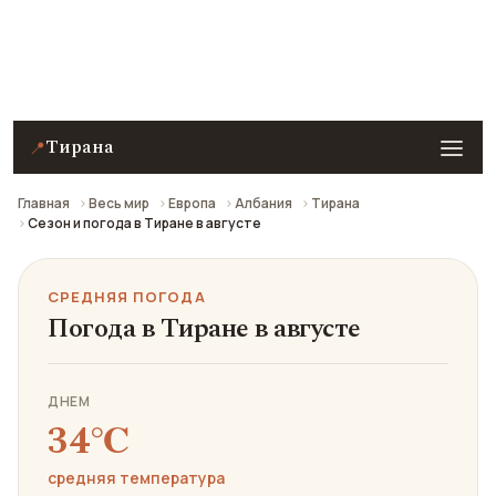
Средняя погода в Тиране в августе: что взять с
собой и стоит ли ехать.
Тирана
📍
Главная
Весь мир
Европа
Албания
Тирана
Сезон и погода в Тиране в августе
СРЕДНЯЯ ПОГОДА
Погода в Тиране в августе
ДНЕМ
34℃
средняя температура