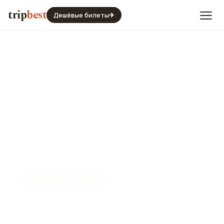
trip
best
Дешёвые билеты
✈
☀️
СЕЗОН И ПОГОДА
Тирана в августе