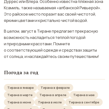
Дуррес или Влера. Особенно известна пляжная зона
Ксамиль, также называемая «албанской Ривьерой».
Это райское место поразит вас своей чистотой,
яркими цветами и кристально чистой водой.
В целом, август в Тиране предлагает прекрасную
возможность насладиться теплой погодой
и природными красотами. Помните
о соответствующей одежде и средствах защиты
от солнца, и наслаждайтесь своим путешествием!
Погода за год
Тирана в январе
Тирана в феврале
Тирана в марте
Тирана в апреле
Тирана в мае
Тирана в июне
Тирана в июле
Тирана в сентябре