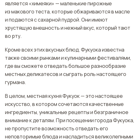
является «химеяки» — маленькие пирожные
из макового теста, которые обжариваются в масле
и подаются с сахарной пудрой. Они имеют
хрустящую внешность и нежный вкус, который тают
во рту.
Кроме всех этих вкусных блюд, Фукуока известна
также своими рынками и кулинарными фестивалями,
где вы сможете отведать большое разнообразие
местных деликатесов и сыграть роль настоящего
гурмана.
В целом, местная кухня Фукуок — это настоящее
искусство, в котором сочетаются качественные
ингредиенты, уникальные рецепты и безграничное
внимание к деталям. При посещении города Фукуока,
не пропустите возможность отведать его
неповторимые блюда и насладиться великолепными