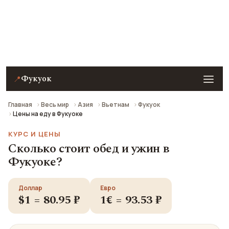
Примеры цен на еду, кафе, уличную еду и другие
способы поесть в Фукуоке на 2026 год. Все цены в
рублях пересчитаны по курсу ЦБ РФ.
Фукуок
📍
Главная
Весь мир
Азия
Вьетнам
Фукуок
Цены на еду в Фукуоке
КУРС И ЦЕНЫ
Сколько стоит обед и ужин в
Фукуоке?
Доллар
Евро
$1 = 80.95 ₽
1€ = 93.53 ₽