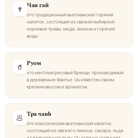
Чан гай
🍷
это традиционный вьетнамский горячий
напиток, состоящий из свежей имбирной
корневой травы, меда, лимона и горячей
воды.
Руом
🥤
это местный рисовый бренди, производимый
в деревеньке Фантье. Он известен своим
крепким вкусом и ароматом.
Тра чанh
🥟
это классический вьетнамский напиток,
состоящий из свежего лимона, сахара, льда
и газированной воды. Он отлично освежает