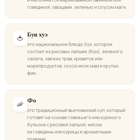
говядиной, овощами, зеленью и соусом маги.
Бун хуэ
🍅
это национальное блюдо Хуэ, которое
состоит из рисовых лапшек (бун), зеленого
салата, свежих трав, креветок или
морепродуктов, соуса нюок мам и крутых
фии.
Фо
🦐
это традиционный вьетнамский суп, который
готовят на основе говяжьего или куриного
бульона с рисовой лапшой, мясом
из говядины или курицы и ароматными
травами.