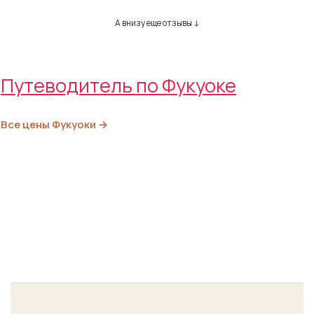
А внизу еще отзывы ↓
Путеводитель по Фукуоке
Все цены Фукуоки →