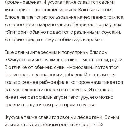
Кроме «рамена», Фукуока также славится своими
«якитори» — шашлыками из мяса. Важным в этом
блюде является использование качественного мяса,
которое после маринования обжаривается на углях.
«Якитори» обычно подаются с различными соусами,
которые придают ему особый вкус и аромат.
Еще одним интересным и популярным блюдом
в Фукуоке является «моносаши» — местный вид суши.
В отличие от обычных суши, «моносаши» готовятся
без использования соли и добавок. Используется
только свежее рыбное филе, которое наматывается
на кусочек риса и подается с соусом. Это блюдо
имеет неповторимый вкус и текстуру, его можно
сравнить с кусочком рыбы прямо с улова.
Фукуока также славится своими десертами. Одним
из известных и любимых местных сладостей