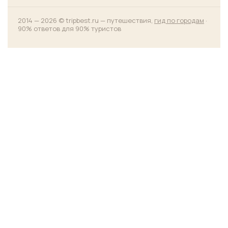
2014 — 2026 © tripbest.ru — путешествия,
гид по городам
·
90% ответов для 90% туристов