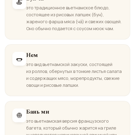
🍝
это традиционное вьетнамское блюдо,
состоящее из рисовых лапшек (бун),
жареного фарша мяса (чả) и свежих овощей.
Оно обычно подается с соусом нюок чам.
Нем
🌭
это вид вьетнамской закуски, состоящей
из роллов, обернутых в тонкие листья салата
и содержащих мясо, морепродукты, свежие
овощи и рисовые лапшки.
Бань ми
🧅
это вьетнамская версия французского
багета, который обычно жарится на гриле
и наполняется маринованной свининой или