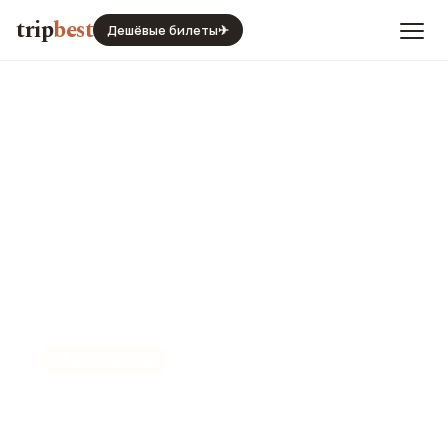
trip
best
Дешёвые билеты
✈
📍
ВСЕ МЕСТА
Места Нячанга
Все достопримечательности и развлечения