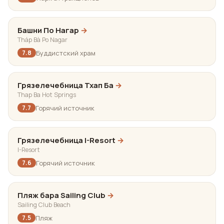
Башни По Нагар
→
Tháp Bà Po Nagar
Буддистский храм
7.8
Грязелечебница Тхап Ба
→
Thap Ba Hot Springs
Горячий источник
7.7
Грязелечебница I-Resort
→
I-Resort
Горячий источник
7.6
Пляж бара Sailing Club
→
Sailing Club Beach
Пляж
7.5