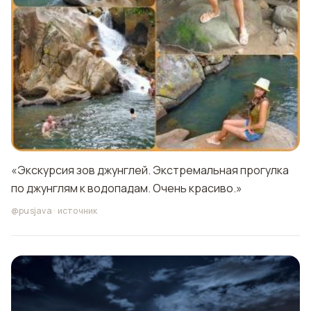
«Экскурсия зов джунглей. Экстремальная прогулка
по джунглям к водопадам. Очень красиво.»
@pusjava
·
источник