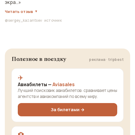
экра…»
Читать отзыв
@sergey_kazantsev
·
источник
Полезное в поездку
реклама · tripbest
✈️
Авиабилеты —
Aviasales
Лучший поисковик авиабилетов: сравнивает цены
агентств и авиакомпаний по всему миру.
За билетами →