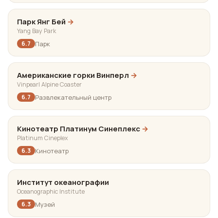
Парк Янг Бей
→
Yang Bay Park
Парк
6.7
Американские горки Винперл
→
Vinpearl Alpine Coaster
Развлекательный центр
6.7
Кинотеатр Платинум Синеплекс
→
Platinum Cineplex
Кинотеатр
6.3
Институт океанографии
Oceanographic Institute
Музей
6.3