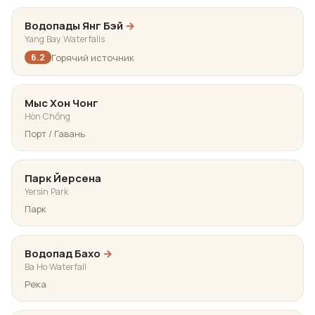
Водопады Янг Бэй
→
Yang Bay Waterfalls
Горячий источник
6.2
Мыс Хон Чонг
Hòn Chồng
Порт / Гавань
Парк Йерсена
Yersin Park
Парк
Водопад Бахо
→
Ba Ho Waterfall
Река