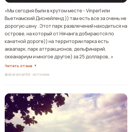
«Мы сегодня были в крутом месте - Vinperl или
Вьетнамский Диснейленд )) там есть все за очень не
дорогую цену . Этот парк развлечений находиться на
острове, на который от Нячанга добираются по
канатной дороге)) на территории парка есть
аквапарк, парк аттракционов, дельфинарий,
океанариум и многое другое) за 25 долларов…»
Читать отзыв
@skaromantik
·
источник