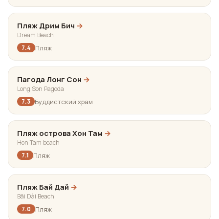
Пляж Дрим Бич
→
Dream Beach
Пляж
7.4
Пагода Лонг Сон
→
Long Son Pagoda
Буддистский храм
7.3
Пляж острова Хон Там
→
Hon Tam beach
Пляж
7.1
Пляж Бай Дай
→
Bãi Dài Beach
Пляж
7.0