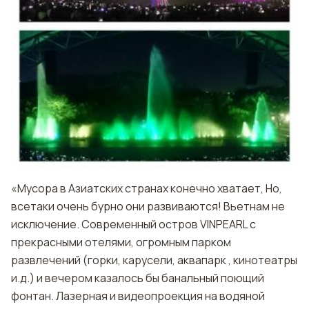
«Мусора в Азиатских странах конечно хватает, Но,
всетаки очень бурно они развиваются! Вьетнам не
исключение. Современный остров VINPEARL с
прекрасными отелями, огромным парком
развлечений (горки, карусели, аквапарк , кинотеатры
и.д.) и вечером казалось бы банальный поющий
фонтан. Лазерная и видеопроекция на водяной