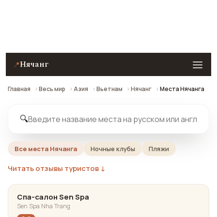
Нячанга — с рейтингами, отзывами и картой.
Нячанг
📍
Главная
Весь мир
Азия
Вьетнам
Нячанг
Места Нячанга
🔍
Все места Нячанга
Ночные клубы
Пляжи
Читать отзывы туристов ↓
Спа-салон Sen Spa
Sen Spa Nha Trang