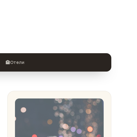
🏨
Отели