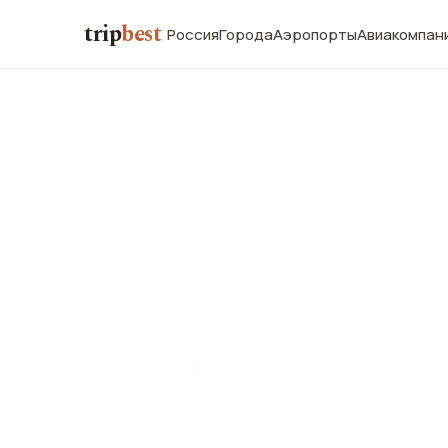
trip
best
Россия
Города
Аэропорты
Авиакомпан
📍
БАР
Бар Crazy Fr