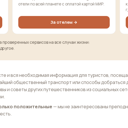
отели по всей планете с оплатой картой МИР.
к
г
За отелем →
 проверенных сервисов на все случаи жизни:
 другое.
те и вся необходимая информация для туристов, посещ
ижайший общественный транспорт или способы добраться 
ывы и советы других путешественников из социальных сет
и.
 только положительные
— мы не заинтересованы препод
 есть.