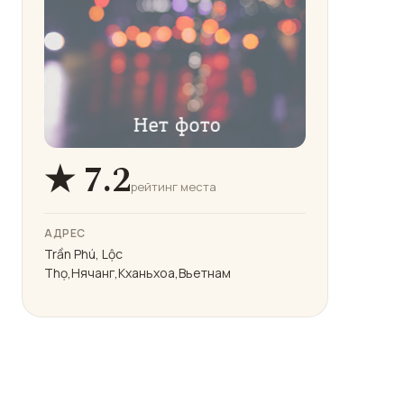
★ 7.2
рейтинг места
АДРЕС
Trần Phú, Lộc
Thọ,Нячанг,Кханьхоа,Вьетнам