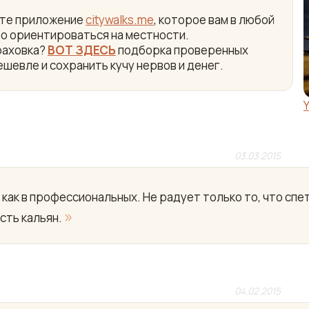
айте приложение
citywalks.me
, которое вам в любой
ро ориентироваться на местности.
раховка?
ВОТ ЗДЕСЬ
подборка проверенных
ешевле и сохранить кучу нервов и денег.
03.03.2015
 как в профессиональных. Не радует только то, что спет
»
Есть кальян.
04.02.2015