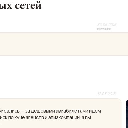
ых сетей
30.05.2015
источник
12.03.2018
собирались — за дешевыми авиабилетами идем
ск по куче агенств и авиакомпаний, а вы
.