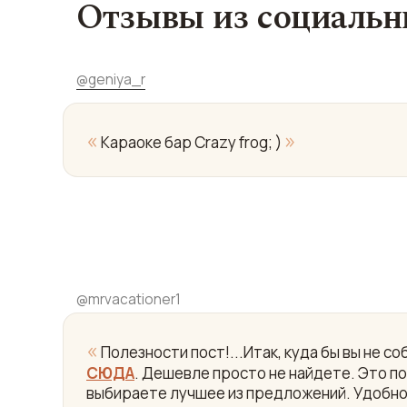
Отзывы из социальн
@
geniya_r
«
»
Караоке бар Crazy frog; )
@
mrvacationer1
«
Полезности пост!...Итак, куда бы вы не 
СЮДА
. Дешевле просто не найдете. Это пои
выбираете лучшее из предложений. Удобно