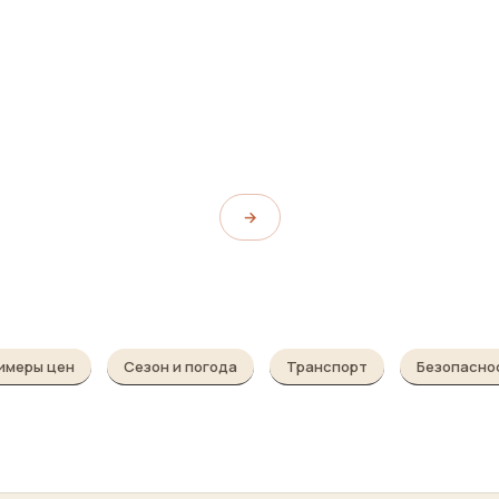
Сон
Нячанг-центр
Nha Trang Center
→
имеры цен
Сезон и погода
Транспорт
Безопасно