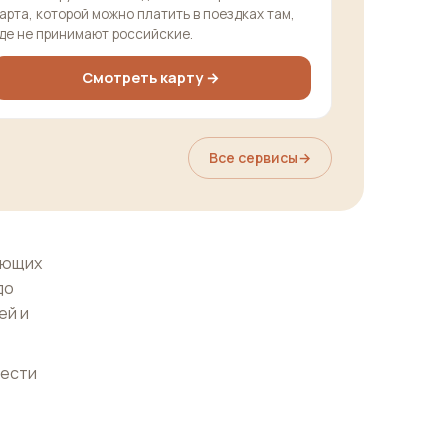
арта, которой можно платить в поездках там,
де не принимают российские.
Смотреть карту →
Все сервисы
→
ающих
до
ей и
нести