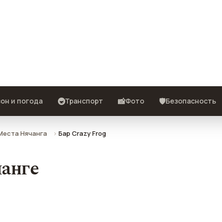
, фото, отзывы и как добраться.
🚇
📸
🛡️
он и погода
Транспорт
Фото
Безопасность
Места Нячанга
Бар Crazy Frog
чанге