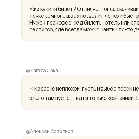
Уже купили билет? Отлично, тогда скачив
точке земного шара позволит легко и быст
Нужен трансфер, ж/д билеты, отель или ст
сервисов, где всегда можно найти что-то д
@
Zaraza Chka
«
Караоке неплохой, пусть и выбор песен не
этого там пусто....идти только компанией. 
@
Алексей Савельев