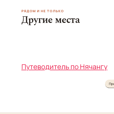
РЯДОМ И НЕ ТОЛЬКО
Другие места
Водопады Янг Бэй
Пагода Лонг 
Yang Bay Waterfalls
Long Son Pagoda
Путеводитель по Нячангу
Пр