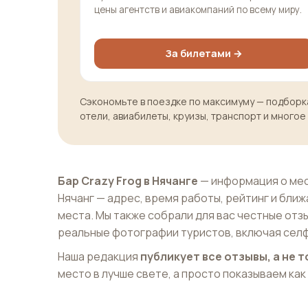
цены агентств и авиакомпаний по всему миру.
За билетами →
Сэкономьте в поездке по максимуму — подборка
отели, авиабилеты, круизы, транспорт и многое
Бар Crazy Frog в Нячанге
— информация о мес
Нячанг — адрес, время работы, рейтинг и бл
места. Мы также собрали для вас честные отз
реальные фотографии туристов, включая селф
Наша редакция
публикует все отзывы, а не
место в лучше свете, а просто показываем как