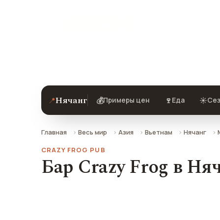
★ 7.2 рейтинг
Бар Crazy Frog в Нячанге — описание
Нячанг
📍
💰
🍷
☀️
Примеры цен
Еда
Сез
Главная
Весь мир
Азия
Вьетнам
Нячанг
CRAZY FROG PUB
Бар Crazy Frog в Ня