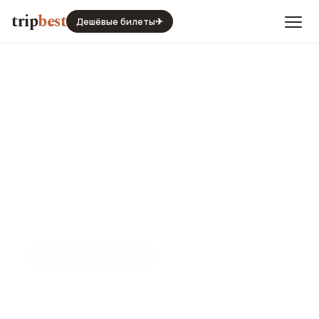
trip
best
Дешёвые билеты
✈
☀️
СЕЗОН И ПОГОДА
Ханой в декабре