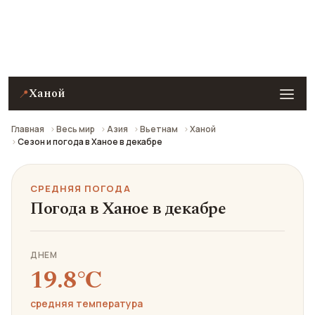
Средняя погода в Ханое в декабре: что взять с
собой и стоит ли ехать.
Ханой
📍
Главная
Весь мир
Азия
Вьетнам
Ханой
Сезон и погода в Ханое в декабре
СРЕДНЯЯ ПОГОДА
Погода в Ханое в декабре
ДНЕМ
19.8℃
средняя температура