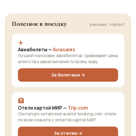
Полезное в поездку
реклама · tripbest
✈️
Авиабилеты —
Aviasales
Лучший поисковик авиабилетов: сравнивает цены
агентств и авиакомпаний по всему миру.
За билетами →
🏨
Отели картой МИР —
Trip.com
Сингапуро-китайский аналог booking.com: отели
по всей планете с оплатой картой МИР.
За отелем →