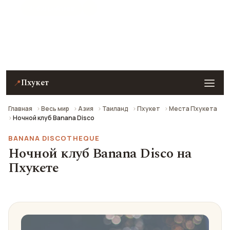
★ 6.8 рейтинг
Ночной клуб Banana Disco на Пхукете — описание,
фото, отзывы и как добраться.
Пхукет
📍
Главная
Весь мир
Азия
Таиланд
Пхукет
Места Пхукета
Ночной клуб Banana Disco
BANANA DISCOTHEQUE
Ночной клуб Banana Disco на
Пхукете