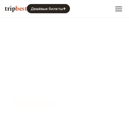
trip
best
Дешёвые билеты
✈
📍
НОЧНОЙ КЛУБ
Ночной клуб Banana Disco