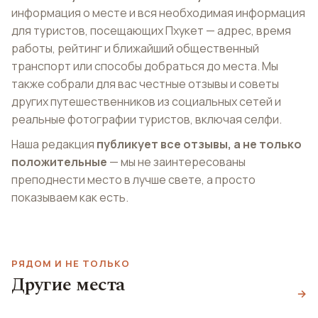
информация о месте и вся необходимая информация
для туристов, посещающих Пхукет — адрес, время
работы, рейтинг и ближайший общественный
транспорт или способы добраться до места. Мы
также собрали для вас честные отзывы и советы
других путешественников из социальных сетей и
реальные фотографии туристов, включая селфи.
Наша редакция
публикует все отзывы, а не только
положительные
— мы не заинтересованы
преподнести место в лучше свете, а просто
показываем как есть.
РЯДОМ И НЕ ТОЛЬКО
Другие места
Пляж Калим
Пляж Карон
→
Пляж Кейп Панва
Kalim Beach
Karon Beach
Cape Panwa Beach