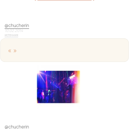
@
chucherin
10.02.2014
источник
«
»
Yo
@
chucherin