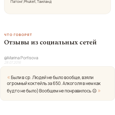
Патонг,Phuket,Таиланд
ЧТО ГОВОРЯТ
Отзывы из социальных сетей
@
Marina Porfisova
28.07.2016
«
Были в ср. Людей не было вообще, взяли
огромный коктейль за 650. Алкоголя в нем как
»
будто не было) Вообщем не понравилось ☹️