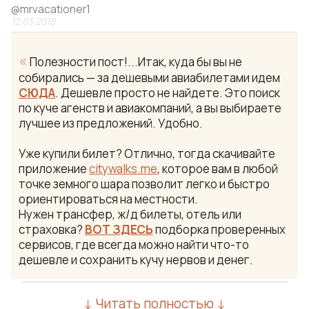
@
mrvacationer1
12.03.2018
«
Полезности пост!...Итак, куда бы вы не
собирались — за дешевыми авиабилетами идем
СЮДА
. Дешевле просто не найдете. Это поиск
по куче агенств и авиакомпаний, а вы выбираете
лучшее из предложений. Удобно.
Уже купили билет? Отлично, тогда скачивайте
приложение
citywalks.me
, которое вам в любой
точке земного шара позволит легко и быстро
ориентироваться на местности.
Нужен трансфер, ж/д билеты, отель или
страховка?
ВОТ ЗДЕСЬ
подборка проверенных
сервисов, где всегда можно найти что-то
дешевле и сохранить кучу нервов и денег.
↓ Читать полностью ↓