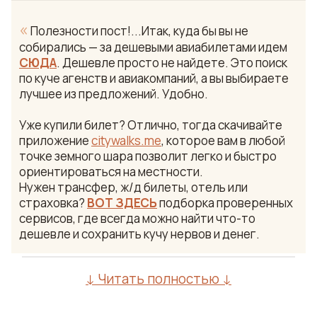
«
Полезности пост!...Итак, куда бы вы не
собирались — за дешевыми авиабилетами идем
СЮДА
. Дешевле просто не найдете. Это поиск
по куче агенств и авиакомпаний, а вы выбираете
лучшее из предложений. Удобно.
Уже купили билет? Отлично, тогда скачивайте
приложение
citywalks.me
, которое вам в любой
точке земного шара позволит легко и быстро
ориентироваться на местности.
Нужен трансфер, ж/д билеты, отель или
страховка?
ВОТ ЗДЕСЬ
подборка проверенных
сервисов, где всегда можно найти что-то
дешевле и сохранить кучу нервов и денег.
↓ Читать полностью ↓