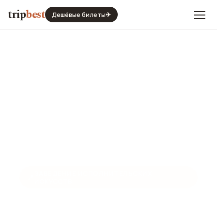
trip
best
Дешёвые билеты
✈
ЗАВЕДЕНИЕ ИСПОЛНИТЕЛЬСКИХ
📍
ИСКУССТВ
Шоу Тиффани