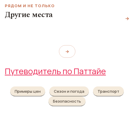
РЯДОМ И НЕ ТОЛЬКО
Другие места
Музей мишек Тедди
Бар Shore
→
The Cove Pub
Teddy Island
Shore
The Cove Pub
→
Путеводитель по Паттайе
Примеры цен
Сезон и погода
Транспорт
Безопасность