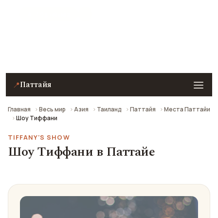
★ 7.9 рейтинг
Шоу Тиффани (Тиффани-шоу) в Паттайе —
описание, фото, отзывы и как добраться.
Паттайя
📍
Главная
Весь мир
Азия
Таиланд
Паттайя
Места Паттайи
Шоу Тиффани
TIFFANY'S SHOW
Шоу Тиффани в Паттайе