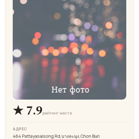
★ 7.9
рейтинг места
АДРЕС
464 Pattayasaisong Rd,บางละมุง,Chon Buri