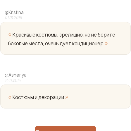
@
Kristina
01.01.2015
«
Красивые костюмы, зрелищно, но не берите
»
боковые места, очень дует кондиционер
Yo
@
Asheriya
14.11.2014
«
»
Костюмы и декорации