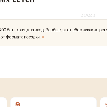
24.11.2015
400 батт с лица за вход. Вообще, этот сбор никак не р
»
т от формата поездки.
🏨