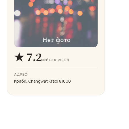
★ 7.2
рейтинг места
АДРЕС
Краби, Changwat Krabi 81000