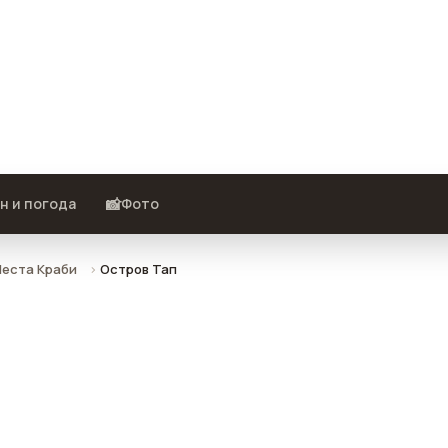
о, отзывы и как добраться.
📸
н и погода
Фото
еста Краби
Остров Тап