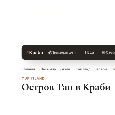
★ 7.2 рейтинг
Остров Тап в Краби — описание, фот
Краби
📍
💰
🍷
☀️
Примеры цен
Еда
Сезо
Главная
Весь мир
Азия
Таиланд
Краби
М
TUP ISLAND
Остров Тап в Краби