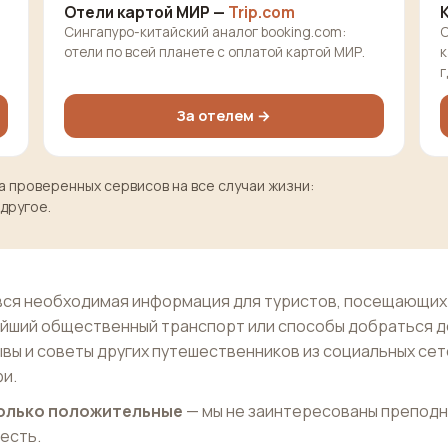
Отели картой МИР —
Trip.com
Сингапуро-китайский аналог booking.com:
О
отели по всей планете с оплатой картой МИР.
к
г
За отелем →
 проверенных сервисов на все случаи жизни:
 другое.
вся необходимая информация для туристов, посещающих
жайший общественный транспорт или способы добраться д
ывы и советы других путешественников из социальных сет
и.
 только положительные
— мы не заинтересованы препод
 есть.