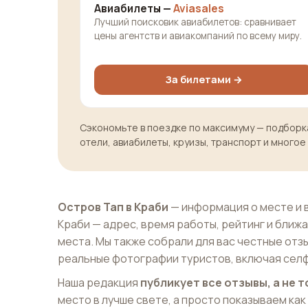
Авиабилеты —
Aviasales
Лучший поисковик авиабилетов: сравнивает
цены агентств и авиакомпаний по всему миру.
За билетами →
Сэкономьте в поездке по максимуму — подборка
отели, авиабилеты, круизы, транспорт и многое
Остров Тап в Краби
— информация о месте и 
Краби — адрес, время работы, рейтинг и бли
места. Мы также собрали для вас честные отз
реальные фотографии туристов, включая селф
Наша редакция
публикует все отзывы, а не
место в лучше свете, а просто показываем как