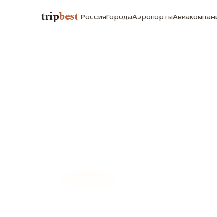
trip
best
Россия
Города
Аэропорты
Авиакомпан
📍
ОСТРОВ
Остров Тап