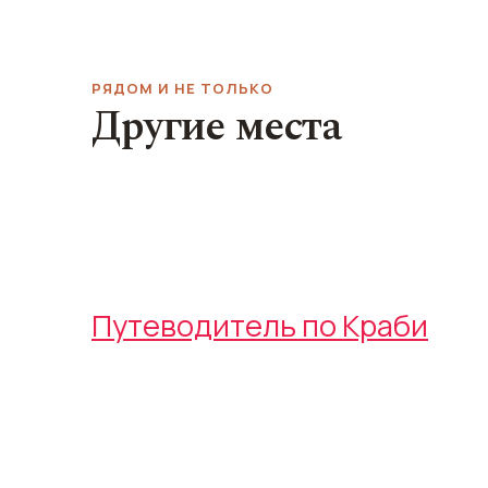
РЯДОМ И НЕ ТОЛЬКО
Другие места
Смотровая Пещеры
Белый храм В
тигра
Кораварам
Tiger Cave
Wat Kaew Korawara
Путеводитель по Краби