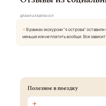
@
Marina Makhlevich
«
В рамках экскурсии "4 острова" оставили 
меньше или не платить вообще. Все зависи
Полезное в поездку
✈️