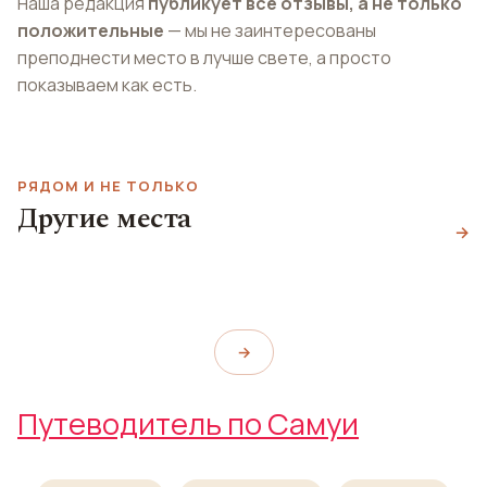
Наша редакция
публикует все отзывы, а не только
положительные
— мы не заинтересованы
преподнести место в лучше свете, а просто
показываем как есть.
РЯДОМ И НЕ ТОЛЬКО
Магический сад
Другие места
Таним
Cocktailbar By Pik
→
Кафе Мадрид
Tanim Magic Garden
Cocktailbar By Pik
café madrid
→
Путеводитель по Самуи