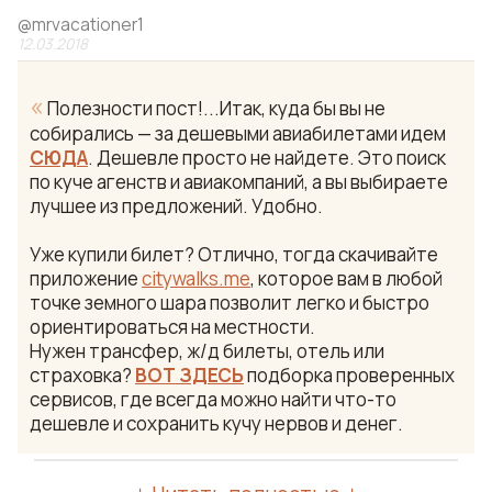
@
mrvacationer1
12.03.2018
«
Полезности пост!...Итак, куда бы вы не
собирались — за дешевыми авиабилетами идем
СЮДА
. Дешевле просто не найдете. Это поиск
по куче агенств и авиакомпаний, а вы выбираете
лучшее из предложений. Удобно.
Уже купили билет? Отлично, тогда скачивайте
приложение
citywalks.me
, которое вам в любой
точке земного шара позволит легко и быстро
ориентироваться на местности.
Нужен трансфер, ж/д билеты, отель или
страховка?
ВОТ ЗДЕСЬ
подборка проверенных
сервисов, где всегда можно найти что-то
дешевле и сохранить кучу нервов и денег.