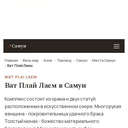
★ 8.1 рейтинг
Ват Плай Лаем в Самуи — описание, фото, отзывы и
как добраться.
Самуи
📍
Главная
Весь мир
Азия
Таиланд
Самуи
Места Самуи
Ват Плай Лаем
WAT PLAI LAEM
Ват Плай Лаем в Самуи
Комплекс состоит из храма и двух статуй,
расположенных в искусственном озере. Многорукая
женщина - покровительница удачного брака.
Толстый монах - божество материального