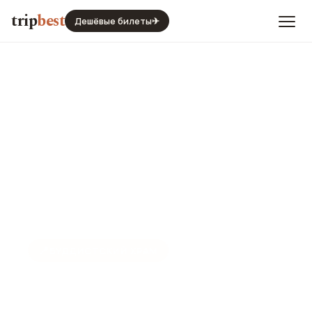
trip
best
Дешёвые билеты
✈
📍
БУДДИСТСКИЙ ХРАМ
Ват Плай Лаем