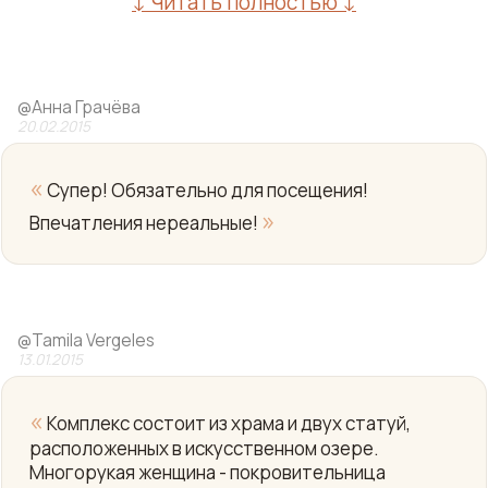
↓ Читать полностью ↓
@
Анна Грачёва
20.02.2015
«
Супер! Обязательно для посещения!
»
Впечатления нереальные!
Yo
@
Tamila Vergeles
13.01.2015
«
Комплекс состоит из храма и двух статуй,
расположенных в искусственном озере.
Многорукая женщина - покровительница