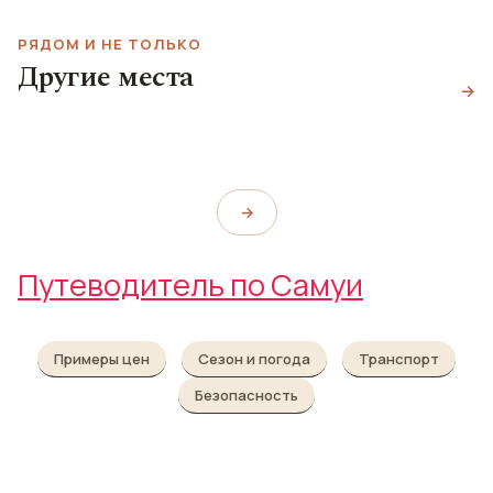
РЯДОМ И НЕ ТОЛЬКО
Сафари-парк
Другие места
Водопад Хин Лад
Намуанг
→
Satang Bar
Hin Lad Waterfall
Na Muang Safari Park
Satang Bar
→
Путеводитель по Самуи
Примеры цен
Сезон и погода
Транспорт
Безопасность