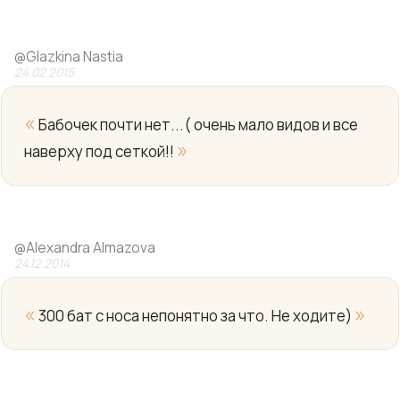
@
Glazkina Nastia
24.02.2015
«
Бабочек почти нет...( очень мало видов и все
»
наверху под сеткой!!
Yo
@
Alexandra Almazova
24.12.2014
«
»
300 бат с носа непонятно за что. Не ходите)