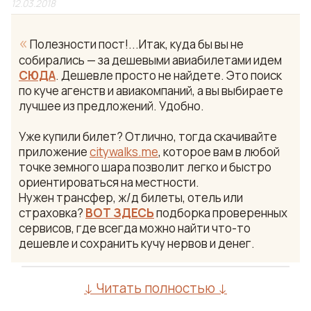
12.03.2018
«
Полезности пост!...Итак, куда бы вы не
собирались — за дешевыми авиабилетами идем
СЮДА
. Дешевле просто не найдете. Это поиск
по куче агенств и авиакомпаний, а вы выбираете
лучшее из предложений. Удобно.
Уже купили билет? Отлично, тогда скачивайте
приложение
citywalks.me
, которое вам в любой
точке земного шара позволит легко и быстро
ориентироваться на местности.
Нужен трансфер, ж/д билеты, отель или
страховка?
ВОТ ЗДЕСЬ
подборка проверенных
сервисов, где всегда можно найти что-то
дешевле и сохранить кучу нервов и денег.
↓ Читать полностью ↓