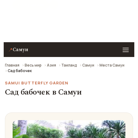
★ 5.8 рейтинг
Сад бабочек в Самуи — описание, фото, отзывы и
как добраться.
Самуи
📍
Главная
Весь мир
Азия
Таиланд
Самуи
Места Самуи
Сад бабочек
SAMUI BUTTERFLY GARDEN
Сад бабочек в Самуи