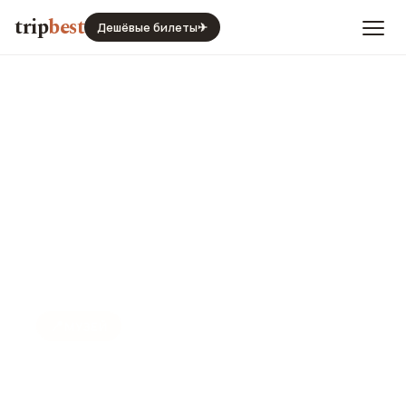
trip
best
Дешёвые билеты
✈
📍
МУЗЕЙ
Сад бабочек