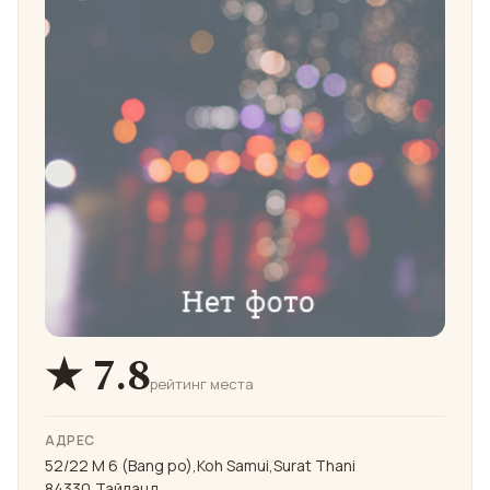
★ 7.8
рейтинг места
АДРЕС
52/22 M 6 (Bang po),Koh Samui,Surat Thani
84330,Тайланд