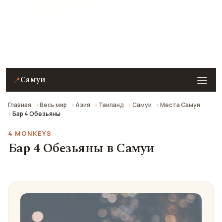
★ 7.8 рейтинг
Бар 4 Обезьяны в Самуи — описание, фото, отзывы
и как добраться.
Самуи
📍
Главная
Весь мир
Азия
Таиланд
Самуи
Места Самуи
Бар 4 Обезьяны
4 MONKEYS
Бар 4 Обезьяны в Самуи