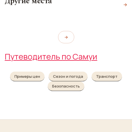
Другие места
Торговый центр
Ват Плай Лаем
→
Lad Koh Viewpoint Samui Island
Central Festival
(จุดชมวิวลาดเกาะ)
Wat Plai Laem
Central Festival Samui
→
Путеводитель по Самуи
Примеры цен
Сезон и погода
Транспорт
Безопасность