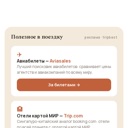
Полезное в поездку
реклама · tripbest
✈️
Авиабилеты —
Aviasales
Лучший поисковик авиабилетов: сравнивает цены
агентств и авиакомпаний по всему миру.
За билетами →
🏨
Отели картой МИР —
Trip.com
Сингапуро-китайский аналог booking.com: отели
по всей планете с оплатой картой МИР.