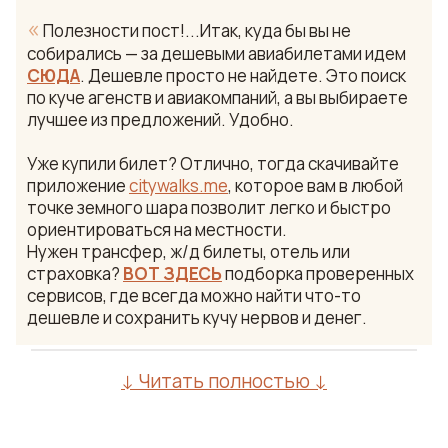
«
Полезности пост!...Итак, куда бы вы не
собирались — за дешевыми авиабилетами идем
СЮДА
. Дешевле просто не найдете. Это поиск
по куче агенств и авиакомпаний, а вы выбираете
лучшее из предложений. Удобно.
Уже купили билет? Отлично, тогда скачивайте
приложение
citywalks.me
, которое вам в любой
точке земного шара позволит легко и быстро
ориентироваться на местности.
Нужен трансфер, ж/д билеты, отель или
страховка?
ВОТ ЗДЕСЬ
подборка проверенных
сервисов, где всегда можно найти что-то
дешевле и сохранить кучу нервов и денег.
↓ Читать полностью ↓