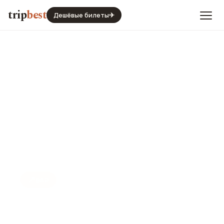
trip
best
Дешёвые билеты
✈
📍
БАР
Бар 4 Обезьяны