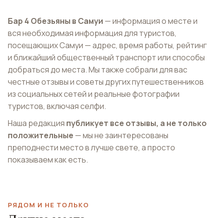
Бар 4 Обезьяны в Самуи
— информация о месте и
вся необходимая информация для туристов,
посещающих Самуи — адрес, время работы, рейтинг
и ближайший общественный транспорт или способы
добраться до места. Мы также собрали для вас
честные отзывы и советы других путешественников
из социальных сетей и реальные фотографии
туристов, включая селфи.
Наша редакция
публикует все отзывы, а не только
положительные
— мы не заинтересованы
преподнести место в лучше свете, а просто
показываем как есть.
РЯДОМ И НЕ ТОЛЬКО
Смотровая Lad Koh