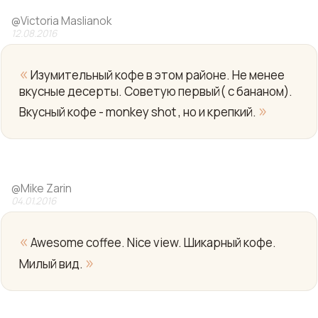
@
Victoria Maslianok
12.08.2016
«
Изумительный кофе в этом районе. Не менее
вкусные десерты. Советую первый( с бананом).
»
Вкусный кофе - monkey shot , но и крепкий.
Yo
@
Mike Zarin
04.01.2016
«
Awesome coffee. Nice view. Шикарный кофе.
»
Милый вид.