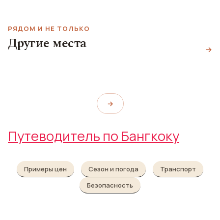
РЯДОМ И НЕ ТОЛЬКО
Black Amber
Другие места
Thonglor's Social Club
Золотая гора
Кабаре Калипсо
→
Black Amber Thonglor's Social
Golden Mount (พระบรมบรรพต
Calypso Bangkok
Club
(ภูเขาทอง))
→
Путеводитель по Бангкоку
Примеры цен
Сезон и погода
Транспорт
Безопасность