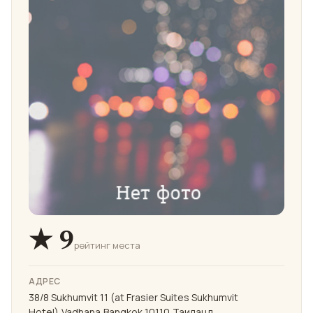
★ 9
рейтинг места
АДРЕС
38/8 Sukhumvit 11 (at Frasier Suites Sukhumvit
Hotel),Vadhana,Bangkok 10110,Таиланд