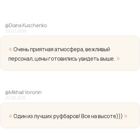
@
Diana Kuschenko
23.02.2016
«
Очень приятная атмосфера, вежливый
»
персонал, цены готовились увидеть выше.
Yo
@
Mikhail Voronin
27.06.2015
«
»
Один из лучших руфбаров! Все на высоте)))