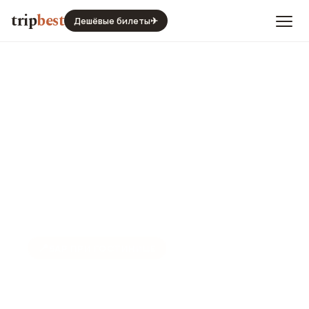
trip
best
Дешёвые билеты
✈
📍
БАР ПРИ ГОСТИНИЦЕ
Бар Above Eleven