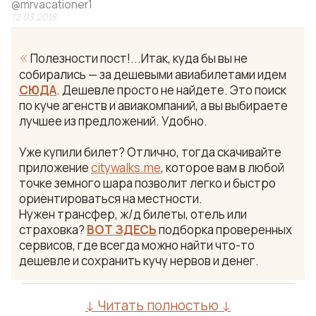
@
mrvacationer1
12.03.2018
«
Полезности пост!...Итак, куда бы вы не
собирались — за дешевыми авиабилетами идем
СЮДА
. Дешевле просто не найдете. Это поиск
по куче агенств и авиакомпаний, а вы выбираете
лучшее из предложений. Удобно.
Уже купили билет? Отлично, тогда скачивайте
приложение
citywalks.me
, которое вам в любой
точке земного шара позволит легко и быстро
ориентироваться на местности.
Нужен трансфер, ж/д билеты, отель или
страховка?
ВОТ ЗДЕСЬ
подборка проверенных
сервисов, где всегда можно найти что-то
дешевле и сохранить кучу нервов и денег.
↓ Читать полностью ↓