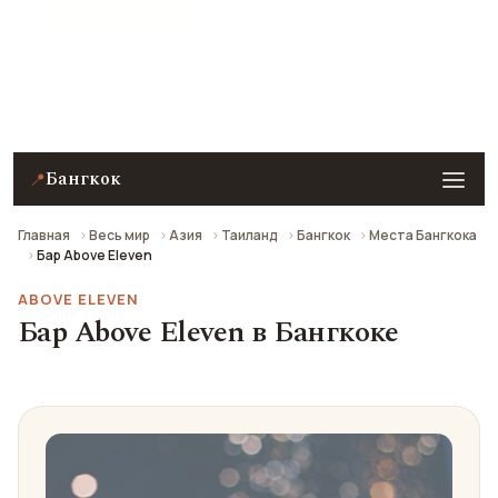
★ 9 рейтинг
Бар Above Eleven в Бангкоке — описание, фото,
отзывы и как добраться.
Бангкок
📍
Главная
Весь мир
Азия
Таиланд
Бангкок
Места Бангкока
Бар Above Eleven
ABOVE ELEVEN
Бар Above Eleven в Бангкоке