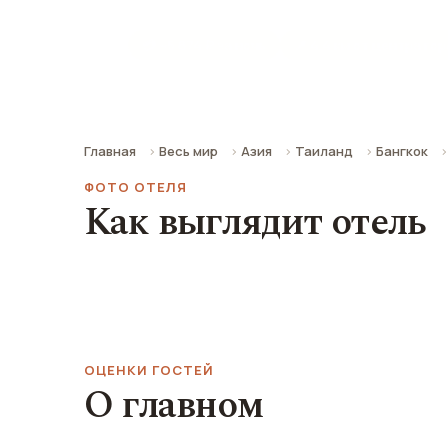
💳 ~5 874 ₽ за ночь
📍 4.4 км от центра го
Главная
Весь мир
Азия
Таиланд
Бангкок
ФОТО ОТЕЛЯ
Как выглядит отель
ОЦЕНКИ ГОСТЕЙ
О главном