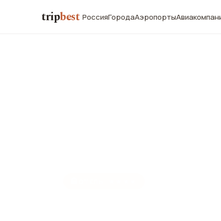
trip
best
Россия
Города
Аэропорты
Авиакомпан
🏨
ОТЕЛЬ · ★★★★
Novotel Bang