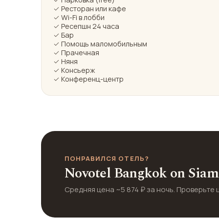
✓ Ресторан или кафе
✓ Wi-Fi в лобби
✓ Ресепшн 24 часа
✓ Бар
✓ Помощь маломобильным
✓ Прачечная
✓ Няня
✓ Консьерж
✓ Конференц-центр
ПОНРАВИЛСЯ ОТЕЛЬ?
Novotel Bangkok on Siam
Средняя цена ~5 874 ₽ за ночь. Проверьте 