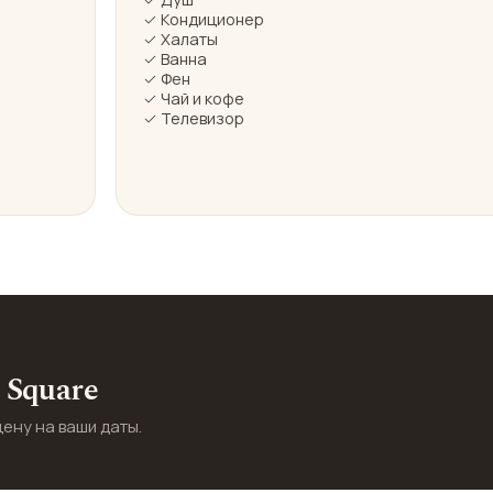
✓ Кондиционер
✓ Халаты
✓ Ванна
✓ Фен
✓ Чай и кофе
✓ Телевизор
 Square
цену на ваши даты.