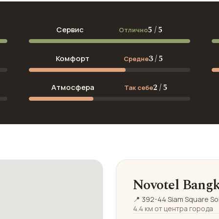
5 / 5
Сервис
Отлично
3 / 5
Комфорт
Средне
2 / 5
Атмосфера
Так себе
Novotel Bang
📍 392-44 Siam Square So
4.4 км от центра города