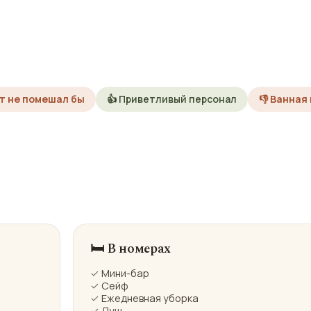
нт не помешал бы
👍 Приветливый персонал
👎 Ванная
🛏️ В номерах
✓ Мини-бар
✓ Сейф
✓ Ежедневная уборка
✓ Душ