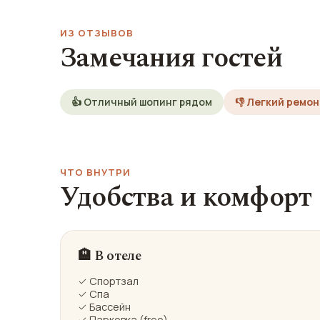
ИЗ ОТЗЫВОВ
Замечания гостей
👍 Отличный шопинг рядом
👎 Легкий ремо
ЧТО ВНУТРИ
Удобства и комфорт
🏨 В отеле
✓ Спортзал
✓ Спа
✓ Бассейн
✓ Парковка (free)