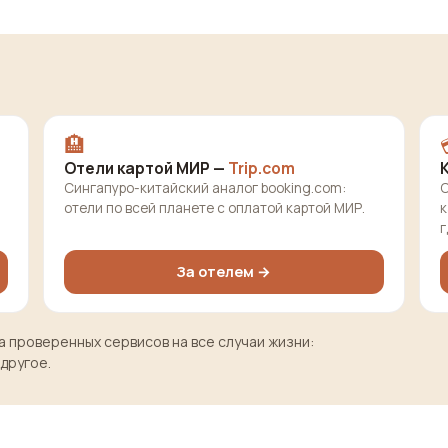
🏨
Отели картой МИР —
Trip.com
Сингапуро-китайский аналог booking.com:
О
отели по всей планете с оплатой картой МИР.
к
г
За отелем →
 проверенных сервисов на все случаи жизни:
 другое.