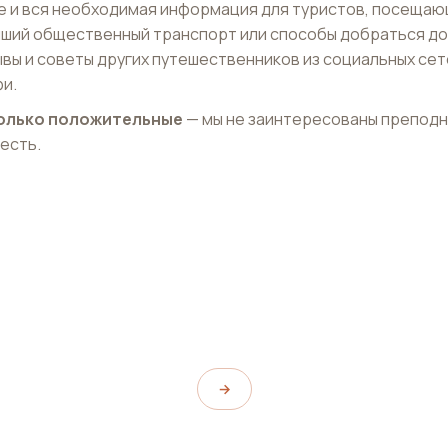
е и вся необходимая информация для туристов, посеща
айший общественный транспорт или способы добраться до
ывы и советы других путешественников из социальных сет
и.
 только положительные
— мы не заинтересованы препод
 есть.
Инсадонг
Insadong
→