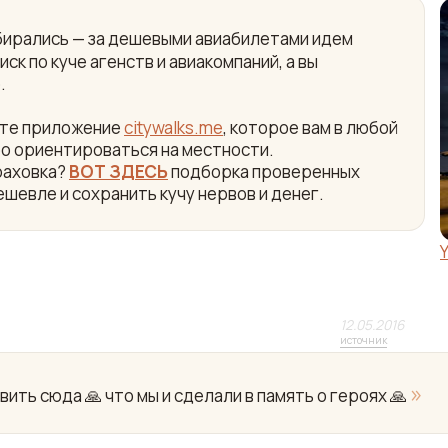
собирались — за дешевыми авиабилетами идем
ск по куче агенств и авиакомпаний, а вы
.
айте приложение
citywalks.me
, которое вам в любой
ро ориентироваться на местности.
раховка?
ВОТ ЗДЕСЬ
подборка проверенных
ешевле и сохранить кучу нервов и денег.
12.05.2016
источник
»
ить сюда 🙏 что мы и сделали в память о героях 🙏