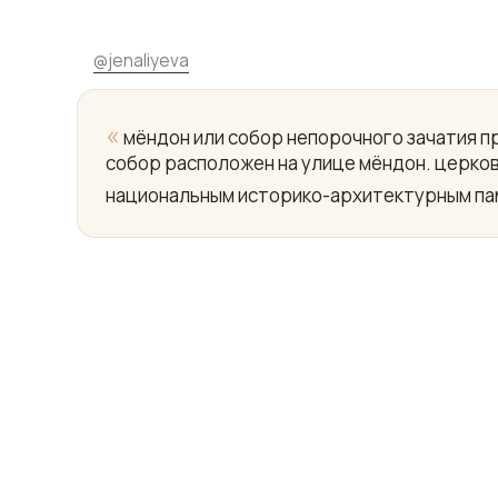
@
jenaliyeva
«
мёндон или собор непорочного зачатия 
собор расположен на улице мёндон. церко
национальным историко-архитектурным па