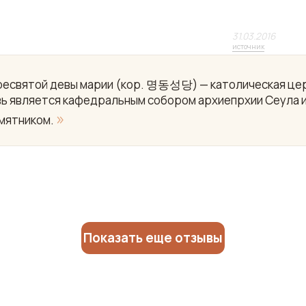
31.03.2016
источник
пресвятой девы марии (кор. 명동성당) — католическая це
вь является кафедральным собором архиепрхии Сеула 
»
мятником.
Показать еще отзывы