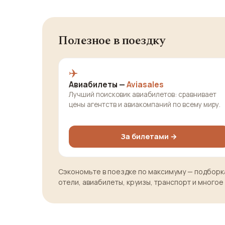
Полезное в поездку
✈️
Авиабилеты —
Aviasales
Лучший поисковик авиабилетов: сравнивает
цены агентств и авиакомпаний по всему миру.
За билетами →
Сэкономьте в поездке по максимуму — подборка
отели, авиабилеты, круизы, транспорт и многое