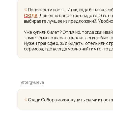
«
Полезности пост!...Итак, куда бы вы не 
СЮДА
. Дешевле просто не найдете. Это пои
выбираете лучшее из предложений. Удобно
Уже купили билет? Отлично, тогда скачив
точке земного шара позволит легко и быст
Нужен трансфер, ж/д билеты, отель или ст
сервисов, где всегда можно найти что-то д
@
tergyuleva
«
Сзади Собора можно купить свечи и постав