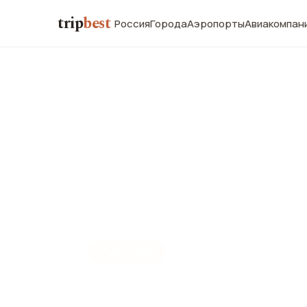
trip
best
Россия
Города
Аэропорты
Авиакомпан
📍
ЦЕРКОВЬ
Собор Менд