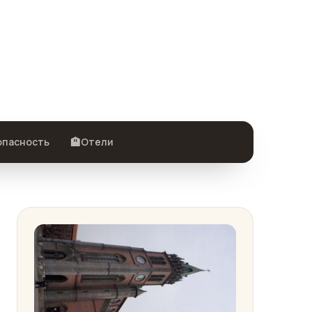
🏨
опасность
Отели