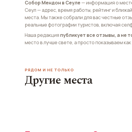
Собор Мендон в Сеуле
— информация о мест
Сеул — адрес, время работы, рейтинг и ближ
места. Мы также собрали для вас честные отз
реальные фотографии туристов, включая селф
Наша редакция
публикует все отзывы, а не
место в лучше свете, а просто показываем как
РЯДОМ И НЕ ТОЛЬКО
Другие места
Клуб Октагон
Кванхвамун
Club Octagon
Gwanghwamun