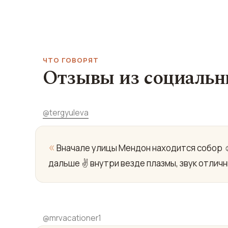
ЧТО ГОВОРЯТ
Отзывы из социальн
@
tergyuleva
«
Вначале улицы Мендон находится собор ☺
дальше ✌️ внутри везде плазмы, звук отличн
@
mrvacationer1