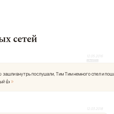
ых сетей
12.05.2016
источник
️ зашли внутрь послушали, Тим Тим немного спел и пош
»
ый 👍
12.03.2018