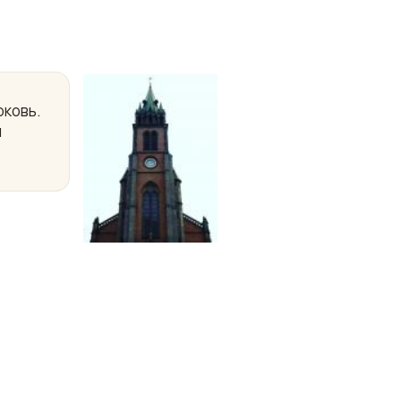
рковь.
и