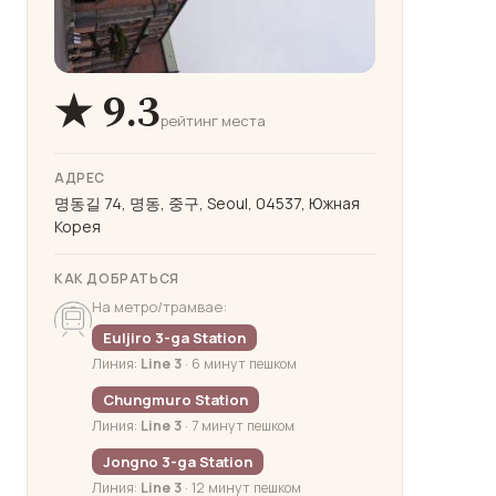
★ 9.3
рейтинг места
АДРЕС
명동길 74, 명동, 중구, Seoul, 04537, Южная
Корея
КАК ДОБРАТЬСЯ
На метро/трамвае:
Euljiro 3-ga Station
Линия:
Line 3
· 6 минут пешком
Chungmuro Station
Линия:
Line 3
· 7 минут пешком
Jongno 3-ga Station
Линия:
Line 3
· 12 минут пешком