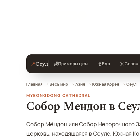
★ 9.3 рейтинг
Собор Мендон в Сеуле — описание, ф
Сеул
📍
💰
🍷
☀️
Примеры цен
Еда
Сезон 
Главная
Весь мир
Азия
Южная Корея
Сеул
MYEONGDONG CATHEDRAL
Собор Мендон в Сеу
Собор Мёндон или Собор Непорочного З
церковь, находящаяся в Сеуле, Южная К