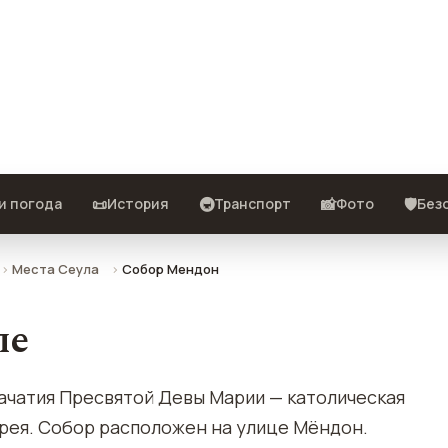
ото, отзывы и как добраться.
📜
🚇
📸
🛡️
и погода
История
Транспорт
Фото
Без
Места Сеула
Собор Мендон
ле
ачатия Пресвятой Девы Марии — католическая
орея. Собор расположен на улице Мёндон.