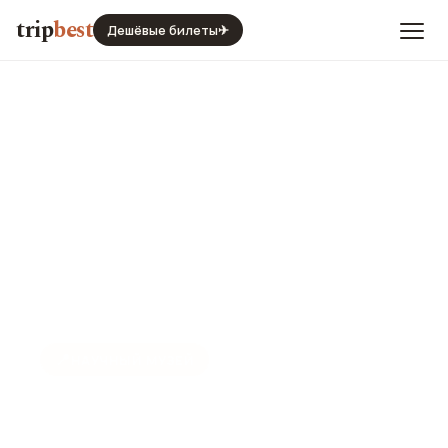
trip
best
Дешёвые билеты
✈
📍
НАУЧНЫЙ МУЗЕЙ
Музей мышления