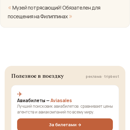
«
Музей потрясающий! Обязателен для
»
посещения на Филиппинах
Полезное в поездку
реклама · tripbest
✈️
Авиабилеты —
Aviasales
Лучший поисковик авиабилетов: сравнивает цены
агентств и авиакомпаний по всему миру.
За билетами →