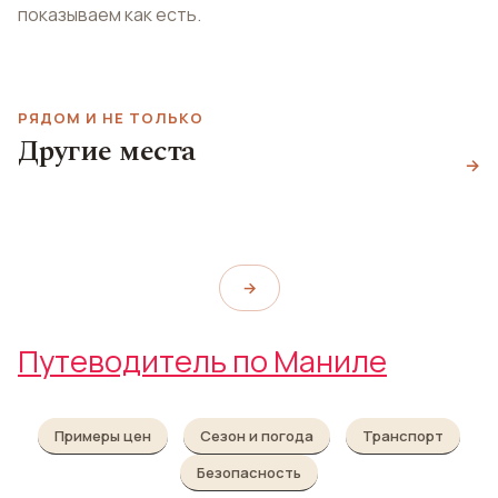
показываем как есть.
РЯДОМ И НЕ ТОЛЬКО
Другие места
Музей Филиппин
Церковь Бакларан
→
National Museum of the
Мечеть аль-Дахаб
Philippines
Baclaran Church
Golden Mosque Al-Dahab
→
Путеводитель по Маниле
Примеры цен
Сезон и погода
Транспорт
Безопасность