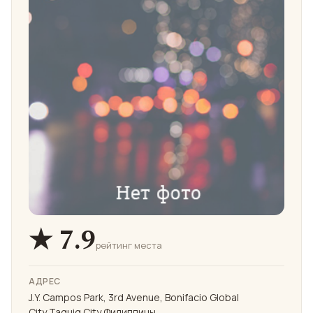
★ 7.9
рейтинг места
АДРЕС
J.Y. Campos Park, 3rd Avenue, Bonifacio Global
City,Taguig City,Филиппины