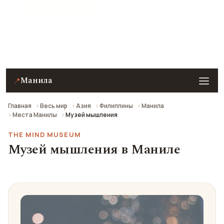
★ 7.9 рейтинг
Музей мышления в Маниле — описание, фото,
отзывы и как добраться.
Манила
📍
Главная
Весь мир
Азия
Филиппины
Манила
Места Манилы
Музей мышления
THE MIND MUSEUM
Музей мышления в Маниле