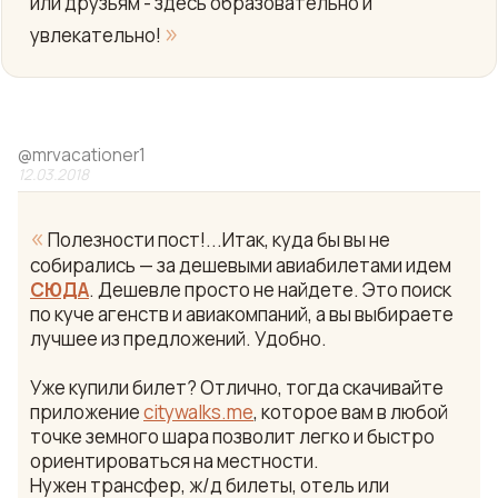
или друзьям - здесь образовательно и
»
увлекательно!
@
mrvacationer1
12.03.2018
«
Полезности пост!...Итак, куда бы вы не
собирались — за дешевыми авиабилетами идем
СЮДА
. Дешевле просто не найдете. Это поиск
по куче агенств и авиакомпаний, а вы выбираете
лучшее из предложений. Удобно.
Уже купили билет? Отлично, тогда скачивайте
приложение
citywalks.me
, которое вам в любой
точке земного шара позволит легко и быстро
ориентироваться на местности.
Нужен трансфер, ж/д билеты, отель или