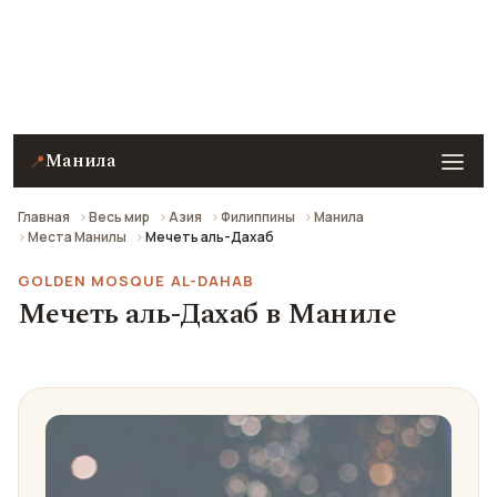
Мечеть аль-Дахаб (Золотая мечеть Манилы) в
Маниле — описание, фото, отзывы и как добраться.
Манила
📍
Главная
Весь мир
Азия
Филиппины
Манила
Места Манилы
Мечеть аль-Дахаб
GOLDEN MOSQUE AL-DAHAB
Мечеть аль-Дахаб в Маниле