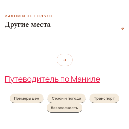
РЯДОМ И НЕ ТОЛЬКО
Музей метрополии
Другие места
Детский музей
Erra's Bar & Grill
Манилы
→
Памбата
Erra's Bar & Grill
Metropolitan Museum of Manila
Museo Pambata
→
Путеводитель по Маниле
Примеры цен
Сезон и погода
Транспорт
Безопасность