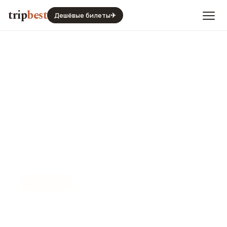
trip
best
Дешёвые билеты
✈
📍
МЕЧЕТЬ
Мечеть аль-Дахаб