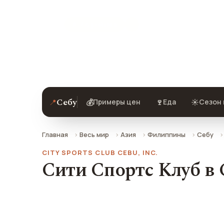
★ 7.4 рейтинг
Сити Спортс Клуб в Себу — описание
Себу
📍
💰
🍷
☀️
Примеры цен
Еда
Сезон 
Главная
Весь мир
Азия
Филиппины
Себу
CITY SPORTS CLUB CEBU, INC.
Сити Спортс Клуб в 