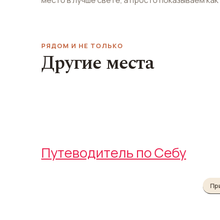
РЯДОМ И НЕ ТОЛЬКО
Другие места
Базилика Минор дель
Санто Ниньо
Крест Магелл
Basilica Minore del Santo Niño
Magellan's Cross
Путеводитель по Себу
Пр