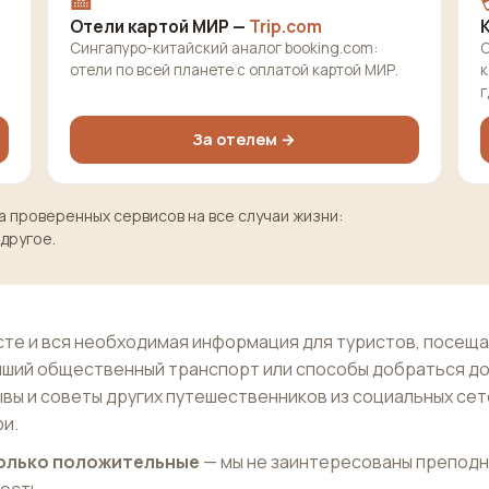
🏨
Отели картой МИР —
Trip.com
Сингапуро-китайский аналог booking.com:
О
отели по всей планете с оплатой картой МИР.
к
г
За отелем →
 проверенных сервисов на все случаи жизни:
 другое.
те и вся необходимая информация для туристов, посещ
айший общественный транспорт или способы добраться д
ывы и советы других путешественников из социальных сет
и.
 только положительные
— мы не заинтересованы препод
 есть.