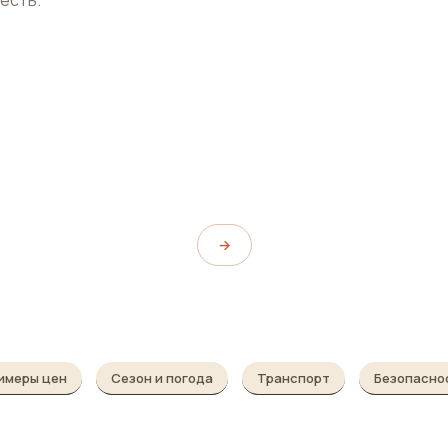
ана
Музей Сагбо
Museo Sugbo
→
имеры цен
Сезон и погода
Транспорт
Безопасно