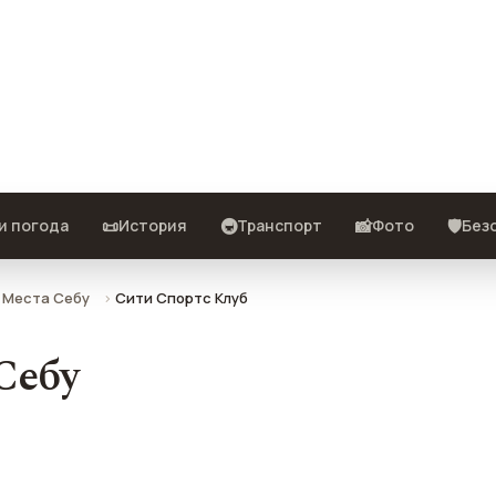
, фото, отзывы и как добраться.
📜
🚇
📸
🛡️
и погода
История
Транспорт
Фото
Без
Места Себу
Сити Спортс Клуб
Себу