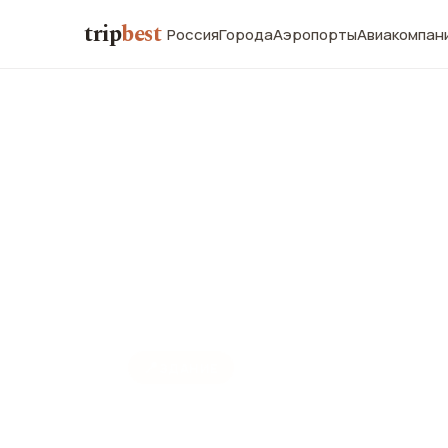
trip
best
Россия
Города
Аэропорты
Авиакомпан
📍
ЗДАНИЕ
Сити Спорт