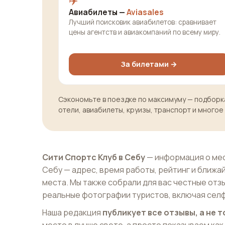
✈️
Авиабилеты —
Aviasales
Лучший поисковик авиабилетов: сравнивает
цены агентств и авиакомпаний по всему миру.
За билетами →
Сэкономьте в поездке по максимуму — подборка
отели, авиабилеты, круизы, транспорт и многое
Сити Спортс Клуб в Себу
— информация о мес
Себу — адрес, время работы, рейтинг и ближ
места. Мы также собрали для вас честные отз
реальные фотографии туристов, включая селф
Наша редакция
публикует все отзывы, а не
место в лучше свете, а просто показываем как