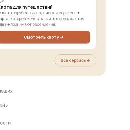
💳
Карта для путешествий
плата зарубежных подписок и сервисов +
арта, которой можно платить в поездках там,
де не принимают российские.
Смотреть карту →
Все сервисы
→
ающих
о
ей и
нести