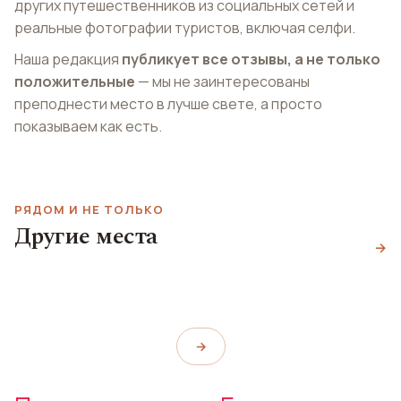
других путешественников из социальных сетей и
реальные фотографии туристов, включая селфи.
Наша редакция
публикует все отзывы, а не только
положительные
— мы не заинтересованы
преподнести место в лучше свете, а просто
показываем как есть.
РЯДОМ И НЕ ТОЛЬКО
Другие места
Juice Bar
Club Paraw
→
Бар Летнее место
Juice Bar
Club Paraw
Summer Place
→