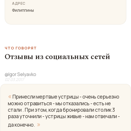
АДРЕС
Филиппины
ЧТО ГОВОРЯТ
Отзывы из социальных сетей
@
Igor Selyavko
02.03.2017
«
Принесли мертвые устрицы - очень серьезно
можно отравиться - мы отказались - есть не
стали . При этом, когда бронировали столик 3
раза уточнили - устрицы живые - нам отвечали -
»
да конечно.