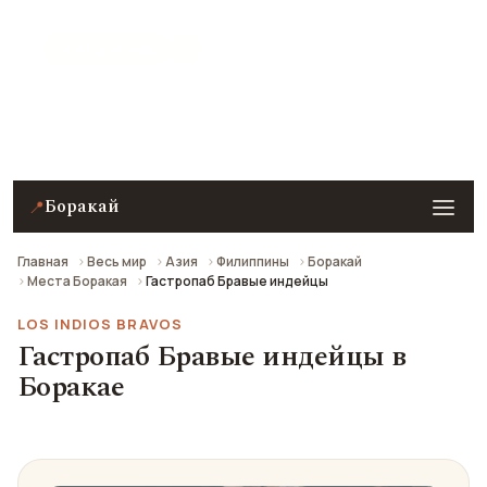
★ 8.1 рейтинг
Гастропаб Бравые индейцы в Боракае — описание,
фото, отзывы и как добраться.
Боракай
📍
Главная
Весь мир
Азия
Филиппины
Боракай
Места Боракая
Гастропаб Бравые индейцы
LOS INDIOS BRAVOS
Гастропаб Бравые индейцы в
Боракае