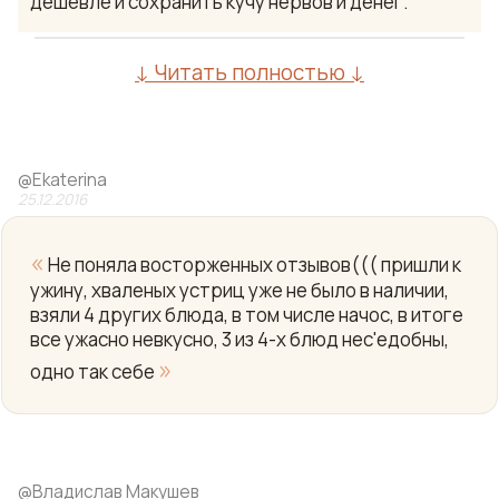
дешевле и сохранить кучу нервов и денег.
↓ Читать полностью ↓
@
Ekaterina
25.12.2016
«
Не поняла восторженных отзывов((( пришли к
ужину, хваленых устриц уже не было в наличии,
взяли 4 других блюда, в том числе начос, в итоге
Yo
все ужасно невкусно, 3 из 4-х блюд нес'едобны,
»
одно так себе
@
Владислав Макушев