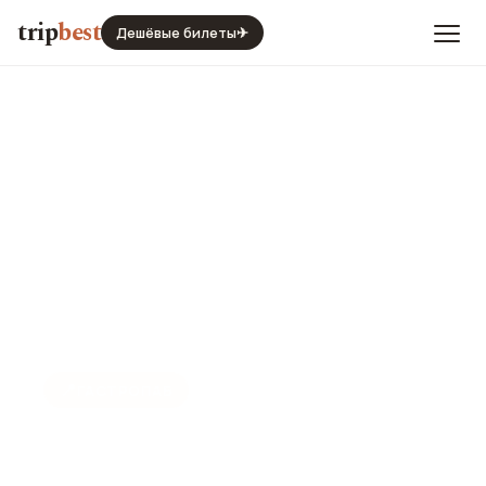
trip
best
Дешёвые билеты
✈
📍
ГАСТРОПАБ
Гастропаб Бравые
индейцы