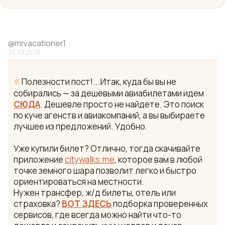
@
mrvacationer1
12.03.2018
«
Полезности пост!...Итак, куда бы вы не
собирались — за дешевыми авиабилетами идем
СЮДА
. Дешевле просто не найдете. Это поиск
по куче агенств и авиакомпаний, а вы выбираете
лучшее из предложений. Удобно.
Уже купили билет? Отлично, тогда скачивайте
приложение
citywalks.me
, которое вам в любой
точке земного шара позволит легко и быстро
ориентироваться на местности.
Нужен трансфер, ж/д билеты, отель или
страховка?
ВОТ ЗДЕСЬ
подборка проверенных
сервисов, где всегда можно найти что-то