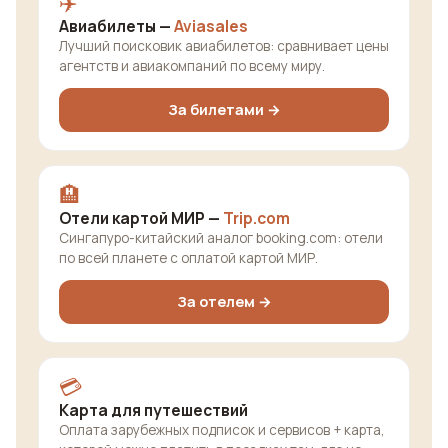
✈️
Авиабилеты —
Aviasales
Лучший поисковик авиабилетов: сравнивает цены
агентств и авиакомпаний по всему миру.
За билетами →
🏨
Отели картой МИР —
Trip.com
Сингапуро-китайский аналог booking.com: отели
по всей планете с оплатой картой МИР.
За отелем →
💳
Карта для путешествий
Оплата зарубежных подписок и сервисов + карта,