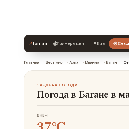
Средняя погода в Багане в марте: чт
Баган
📍
💰
🍷
☀️
Примеры цен
Еда
Сезо
Главная
Весь мир
Азия
Мьянма
Баган
Се
СРЕДНЯЯ ПОГОДА
Погода в Багане в м
ДНЕМ
37℃