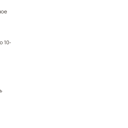
ное
о 10-
ь