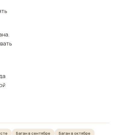
ять
ана.
овать
да
ой
усте
Баган в сентябре
Баган в октябре