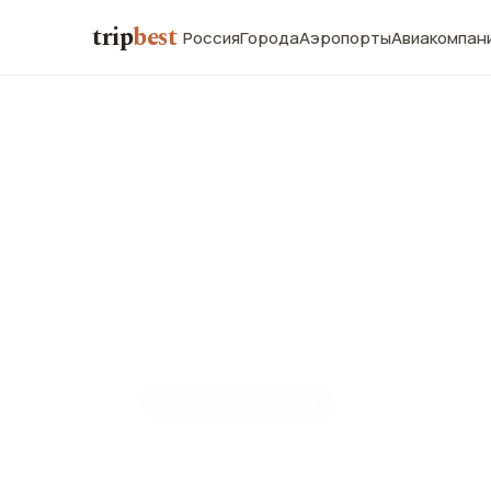
trip
best
Россия
Города
Аэропорты
Авиакомпан
☀️
СЕЗОН И ПОГОДА
Баган в мар