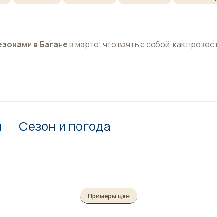
езонами в Багане
в марте: что взять с собой, как провес
н
Сезон и погода
Примеры цен