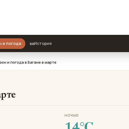
о взять с собой и стоит ли ехать.
📜
н и погода
История
зон и погода в Багане в марте
арте
НОЧЬЮ
14℃