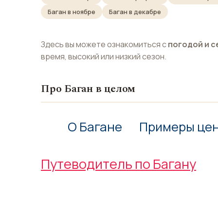
Баган в ноябре
Баган в декабре
Здесь вы можете ознакомиться с
погодой и с
время, высокий или низкий сезон.
Про Баган в целом
О Багане
Примеры це
Путеводитель по Багану