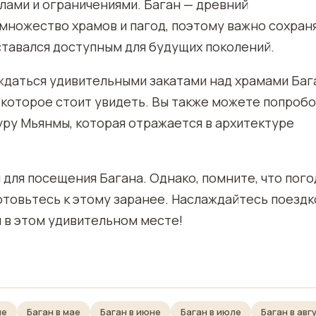
лами и ограничениями. Баган — древний
множество храмов и пагод, поэтому важно сохран
ставался доступным для будущих поколений.
ждаться удивительными закатами над храмами Баг
 которое стоит увидеть. Вы также можете попроб
уру Мьянмы, которая отражается в архитектуре
 для посещения Багана. Однако, помните, что пого
отовьтесь к этому заранее. Наслаждайтесь поездк
 в этом удивительном месте!
ле
Баган в мае
Баган в июне
Баган в июле
Баган в авг