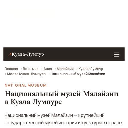
★ 7.3 рейтинг
Национальный музей Малайзии в Куала-Лумпуре —
описание, фото, отзывы и как добраться.
Куала-Лумпур
📍
Главная
Весь мир
Азия
Малайзия
Куала-Лумпур
Места Куала-Лумпура
Национальный музей Малайзии
NATIONAL MUSEUM
Национальный музей Малайзии
в Куала-Лумпуре
Национальный музей Малайзии — крупнейший
государственный музей истории и культуры в стране.