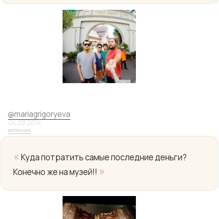
Yo
@
mariagrigoryeva
04.03.2014
источник
«
Куда потратить самые последние деньги?
»
Конечно же на музей!!