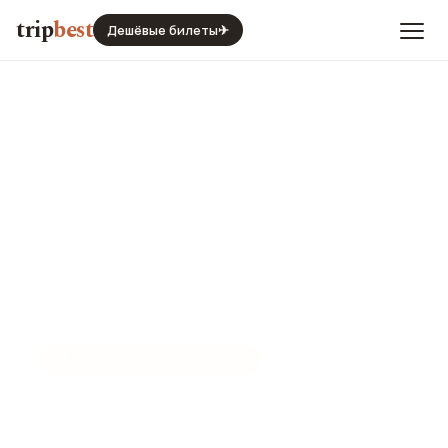
trip
best
Дешёвые билеты
✈
📍
ИСТОРИЧЕСКИЙ МУЗЕЙ
Национальный музей
Малайзии