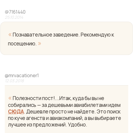
@
7161440
25.10.2014
«
Познавательное заведение. Рекомендую к
»
посещению.
@
mrvacationer1
12.03.2018
«
Полезности пост!...Итак, куда бы вы не
собирались — за дешевыми авиабилетами идем
СЮДА
. Дешевле просто не найдете. Это поиск
по куче агенств и авиакомпаний, а вы выбираете
лучшее из предложений. Удобно.