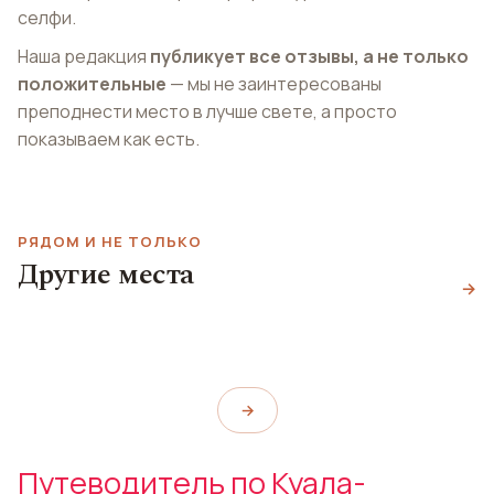
селфи.
Наша редакция
публикует все отзывы, а не только
положительные
— мы не заинтересованы
преподнести место в лучше свете, а просто
показываем как есть.
РЯДОМ И НЕ ТОЛЬКО
Мечеть Туанку
Другие места
Зайнал Абидин
Башни Петронас
Музей Petrosains
→
Masjid Tuanku Mizan Zainal
Petronas Twin Towers
Petrosains
Abidin
→
Путеводитель по Куала-