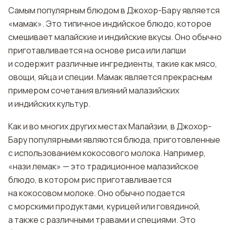
Самым популярным блюдом в Джохор-Бару является
«мамак». Это типичное индийское блюдо, которое
смешивает малайские и индийские вкусы. Оно обычно
приготавливается на основе риса или лапши
и содержит различные ингредиенты, такие как мясо,
овощи, яйца и специи. Мамак является прекрасным
примером сочетания влияний малазийских
и индийских культур.
Как и во многих других местах Малайзии, в Джохор-
Бару популярными являются блюда, приготовленные
с использованием кокосового молока. Например,
«нази лемак» — это традиционное малазийское
блюдо, в котором рис приготавливается
на кокосовом молоке. Оно обычно подается
с морскими продуктами, курицей или говядиной,
а также с различными травами и специями. Это