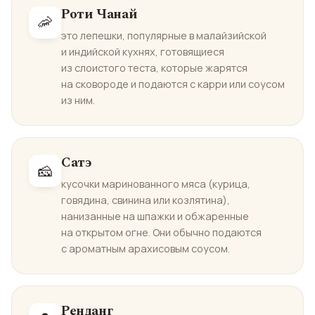
Роти Чанай
🦐
это лепешки, популярные в малайзийской
и индийской кухнях, готовящиеся
из слоистого теста, которые жарятся
на сковороде и подаются с карри или соусом
из ним.
Сатэ
🧀
кусочки маринованного мяса (курица,
говядина, свинина или козлятина),
нанизанные на шпажки и обжаренные
на открытом огне. Они обычно подаются
с ароматным арахисовым соусом.
Ренданг