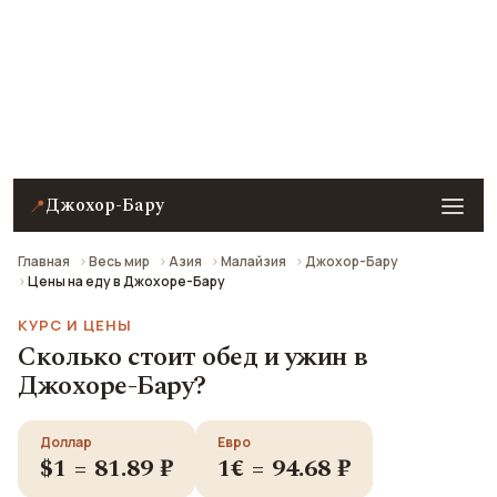
Бару
Примеры цен на еду, кафе, уличную еду и другие
способы поесть в Джохоре-Бару на 2026 год. Все
цены в рублях пересчитаны по курсу ЦБ РФ.
Джохор-Бару
📍
Главная
Весь мир
Азия
Малайзия
Джохор-Бару
Цены на еду в Джохоре-Бару
КУРС И ЦЕНЫ
Сколько стоит обед и ужин в
Джохоре-Бару?
Доллар
Евро
$1 = 81.89 ₽
1€ = 94.68 ₽