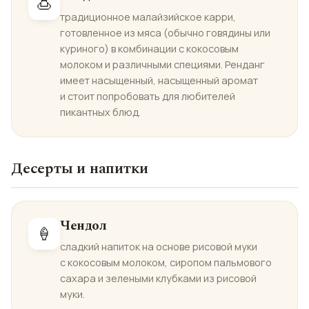
🍮
традиционное малайзийское карри,
готовленное из мяса (обычно говядины или
куриного) в комбинации с кокосовым
молоком и различными специями. Ренданг
имеет насыщенный, насыщенный аромат
и стоит попробовать для любителей
пикантных блюд.
Десерты и напитки
Чендол
🍦
сладкий напиток на основе рисовой муки
с кокосовым молоком, сиропом пальмового
сахара и зелеными клубками из рисовой
муки.