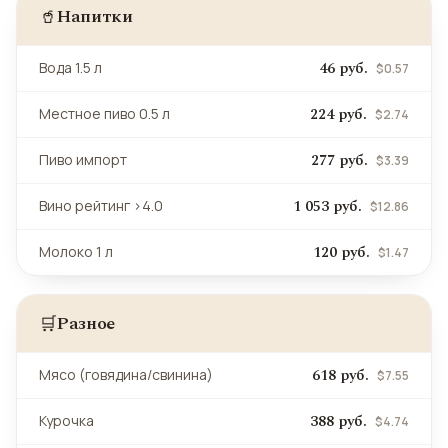
Напитки
🥤
46 руб.
Вода 1.5 л
$0.57
224 руб.
Местное пиво 0.5 л
$2.74
277 руб.
Пиво импорт
$3.39
1 053 руб.
Вино рейтинг >4.0
$12.86
120 руб.
Молоко 1 л
$1.47
Разное
🛒
618 руб.
Мясо (говядина/свинина)
$7.55
388 руб.
Курочка
$4.74