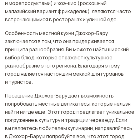
и морепродуктами) и хоэ-кио (роскошный
малазийский вариант фрикаделек), являются часто
встречающимися в ресторанах и уличной еде.
Особенность местной кухни Джохор-Бару
заключается в том, что она придерживается
принципа разнообразия. Вы можете найти широкий
выбор блюд, которые отражают культурное
разнообразие этого региона. Благодаря этому
город является настоящим меккой для гурманов
и туристов.
Посещение Джохор-Бару дает возможность
попробовать местные деликатесы, которые нельзя
найти нигде еще. Этот город предлагает уникальное
погружение в культуру и традиции через еду. Если
вы являетесь любителем кулинарии, направляйтесь
в Джохор-Бару и попробуйте все, что этот город