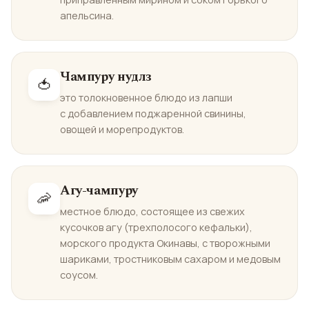
апельсина.
Чампуру нудлз
🍅
это толокновенное блюдо из лапши
с добавлением поджаренной свинины,
овощей и морепродуктов.
Агу-чампуру
🦐
местное блюдо, состоящее из свежих
кусочков агу (трехполосого кефальки),
морского продукта Окинавы, с творожными
шариками, тростниковым сахаром и медовым
соусом.