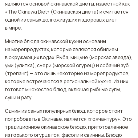
являются основой окинавской диеты, известной как
«The Okinawa Diet» (Окинавская диета) и считается
одной из самых долгоживущих и здоровых диет
в мире.
Многие блюда окинавской кухни основаны
на морепродуктах, которые являются обилием
в окружающих водах. Рыба, мицуне (морская звезда),
уми (улитка), сьери (морской огурец) и собачий зуб
(трепанг) — это лишь некоторые из морепродуктов,
которые встречаются в региональной кухне. Из них
готовят множество блюд, включая рыбные супы,
суши и рагу.
Одним из самых популярных блюд, которое стоит
попробовать в Окинаве, является «гоячанпуру». Это
традиционное окинавское блюдо, приготовленное
из горького огурца гоя, фасоли и свинины. Блюдо