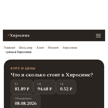
Примеры цен на еду, кафе, технику Apple,
развлечения и проезд в Хиросиме на 2026 год. Все
цены в рублях пересчитаны из местной валюты по
курсу ЦБ РФ.
Хиросима
📍
Главная
Весь мир
Азия
Япония
Хиросима
Цены в Хиросиме
КУРС И ЦЕНЫ
Что и сколько стоит в Хиросиме?
$ 1
1 €
1 ¥
81.89 ₽
94.68 ₽
0.52 ₽
Обновлено
08.08.2026