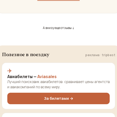
А внизу еще отзывы ↓
Полезное в поездку
реклама · tripbest
✈️
Авиабилеты —
Aviasales
Лучший поисковик авиабилетов: сравнивает цены агентств
и авиакомпаний по всему миру.
За билетами →