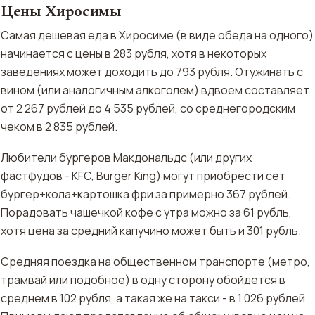
Цены Хиросимы
Самая дешевая еда в Хиросиме (в виде обеда на одного)
начинается с цены в 283 рубля, хотя в некоторых
заведениях может доходить до 793 рубля. Отужинать с
вином (или аналогичным алкоголем) вдвоем составляет
от 2 267 рублей до 4 535 рублей, со среднегородским
чеком в 2 835 рублей.
Любители бургеров Макдональдс (или других
фастфудов - KFC, Burger King) могут приобрести сет
бургер+кола+картошка
фри за примерно 367 рублей.
Порадовать чашечкой кофе с утра можно за 61 рубль,
хотя цена за средний капучино может быть и 301 рубль.
Средняя поездка на общественном транспорте (метро,
трамвай или подобное) в одну сторону обойдется в
среднем в 102 рубля, а такая же на такси - в 1 026 рублей.