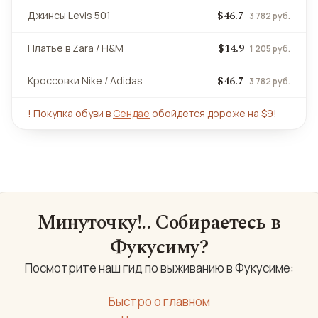
$46.7
Джинсы Levis 501
3 782 руб.
$14.9
Платье в Zara / H&M
1 205 руб.
$46.7
Кроссовки Nike / Adidas
3 782 руб.
!
Покупка обуви в
Сендае
обойдется дороже на $9!
Минуточку!.. Собираетесь в
Фукусиму?
Посмотрите наш гид по выживанию в Фукусиме:
Быстро о главном