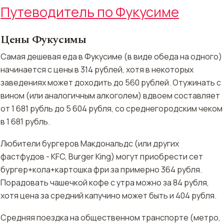
Путеводитель по Фукусиме
Цены Фукусимы
Самая дешевая еда в Фукусиме (в виде обеда на одного)
начинается с цены в 314 рублей, хотя в некоторых
заведениях может доходить до 560 рублей. Отужинать с
вином (или аналогичным алкоголем) вдвоем составляет
от 1 681 рубль до 5 604 рубля, со среднегородским чеком
в 1 681 рубль.
Любители бургеров Макдональдс (или других
фастфудов - KFC, Burger King) могут приобрести сет
бургер+кола+картошка
фри за примерно 364 рубля.
Порадовать чашечкой кофе с утра можно за 84 рубля,
хотя цена за средний капучино может быть и 404 рубля.
Средняя поездка на общественном транспорте (метро,