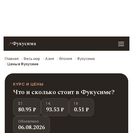
Примеры цен на еду, кафе, технику Apple,
развлечения и проезд в Фукусиме на 2026 год. Все
цены в рублях пересчитаны из местной валюты по
курсу ЦБ РФ.
Фукусима
📍
Главная
Весь мир
Азия
Япония
Фукусима
Цены в Фукусиме
КУРС И ЦЕНЫ
Что и сколько стоит в Фукусиме?
$ 1
1 €
1 ¥
80.95 ₽
93.53 ₽
0.51 ₽
Обновлено
06.08.2026