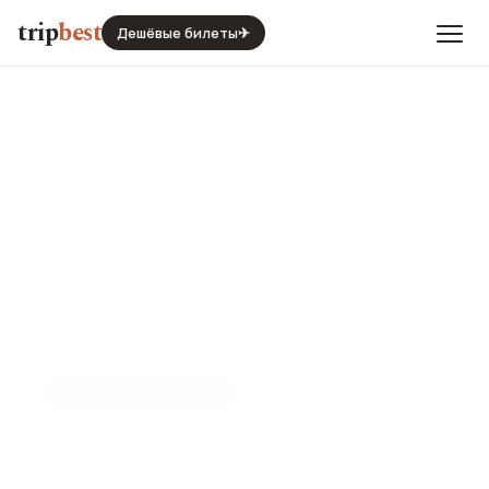
trip
best
Дешёвые билеты
✈
☀️
СЕЗОН И ПОГОДА
Удайпур в феврале