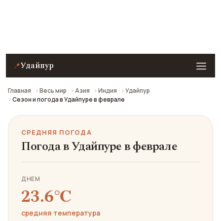
Средняя погода в Удайпуре в феврале: что взять с
собой и стоит ли ехать.
Удайпур
📍
Главная
Весь мир
Азия
Индия
Удайпур
Сезон и погода в Удайпуре в феврале
СРЕДНЯЯ ПОГОДА
Погода в Удайпуре в феврале
ДНЕМ
23.6℃
средняя температура