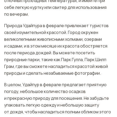
о ночных прохладных температурах, и имейте при
себе легкую куртку или свитер для использования
по вечерам.
Природа Удайпура в феврале привлекает туристов
своей изумительной красотой. Город окружен
великолепными живописными холмами, озерами
и садами, и в этом месяце их красота обостряется
после периода дождей. Вы можете посетить
природные парки, такие как Парк Гулла, Парк Шилп
Грам, где вы сможете насладиться красотой живой
природы и сделать незабываемые фотографии.
В целом, Удайпур в феврале предлагает приятную
погоду, небольшое количество осадков
и прекрасную природу для посещения. Не забудьте
упаковать легкую одежду и небольшую защиту
от дождя, чтобы насладиться полным обликом этого