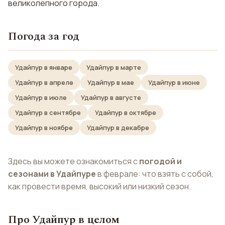
великолепного города.
Погода за год
Удайпур в январе
Удайпур в марте
Удайпур в апреле
Удайпур в мае
Удайпур в июне
Удайпур в июле
Удайпур в августе
Удайпур в сентябре
Удайпур в октябре
Удайпур в ноябре
Удайпур в декабре
Здесь вы можете ознакомиться с
погодой и
сезонами в Удайпуре
в феврале: что взять с собой,
как провести время, высокий или низкий сезон.
Про Удайпур в целом