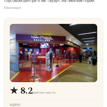
торговом центре «Пик Тауэр», на Пике Виктории.
© Википедия
★ 8.2
рейтинг места
АДРЕС