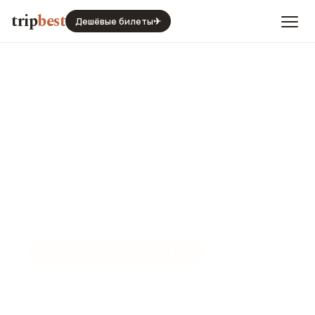
trip
best
Дешёвые билеты
✈
📍
ХУДОЖЕСТВЕННАЯ ГАЛЕРЕЯ
Музей Мадам Тюссо