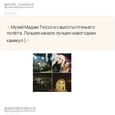
@
molli_somervil
09.02.2016
источник
«
Музей Мадам Тюссо и с высоты птичьего
полёта. Лучшее начало лучших новогодних
»
каникул:)
Yo
@
elenakutepova
06.11.2015