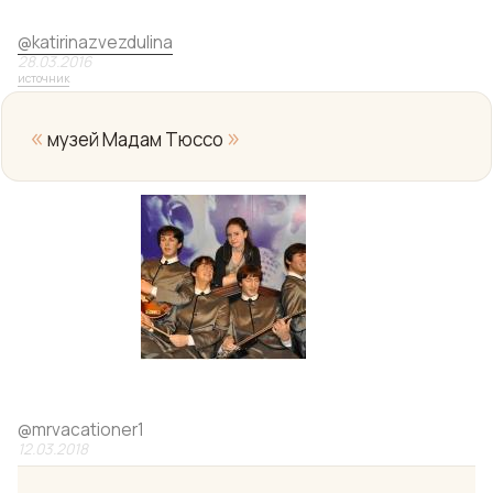
@
katirinazvezdulina
28.03.2016
источник
«
»
музей Мадам Тюссо
@
mrvacationer1
12.03.2018