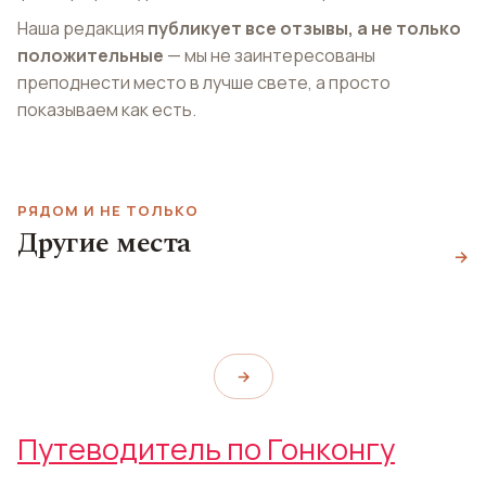
Наша редакция
публикует все отзывы, а не только
положительные
— мы не заинтересованы
преподнести место в лучше свете, а просто
показываем как есть.
РЯДОМ И НЕ ТОЛЬКО
БАр ON Dining
Другие места
Kitchen & Lounge
Парк Гонконг
→
Винный бар 121 BC
ON Dining Kitchen & Lounge
Hong Kong Park
121 BC
→
Путеводитель по Гонконгу