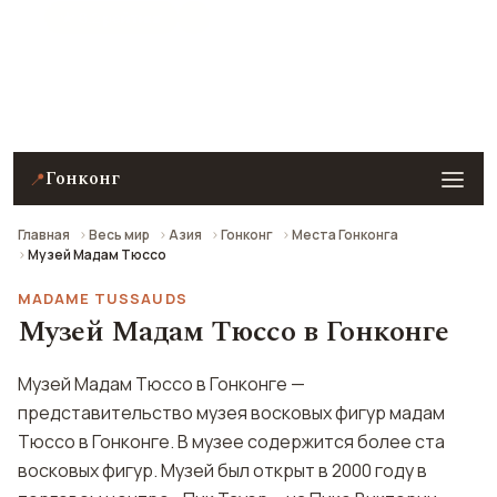
★ 8.2 рейтинг
Музей Мадам Тюссо в Гонконге — описание,
фото, отзывы и как добраться.
Гонконг
📍
Главная
Весь мир
Азия
Гонконг
Места Гонконга
Музей Мадам Тюссо
MADAME TUSSAUDS
Музей Мадам Тюссо в Гонконге
Музей Мадам Тюссо в Гонконге —
представительство музея восковых фигур мадам
Тюссо в Гонконге. В музее содержится более ста
восковых фигур. Музей был открыт в 2000 году в