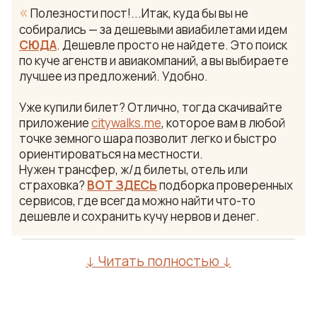
«
Полезности пост!...Итак, куда бы вы не
собирались — за дешевыми авиабилетами идем
СЮДА
. Дешевле просто не найдете. Это поиск
по куче агенств и авиакомпаний, а вы выбираете
лучшее из предложений. Удобно.
Уже купили билет? Отлично, тогда скачивайте
приложение
citywalks.me
, которое вам в любой
точке земного шара позволит легко и быстро
ориентироваться на местности.
Нужен трансфер, ж/д билеты, отель или
страховка?
ВОТ ЗДЕСЬ
подборка проверенных
сервисов, где всегда можно найти что-то
дешевле и сохранить кучу нервов и денег.
↓ Читать полностью ↓