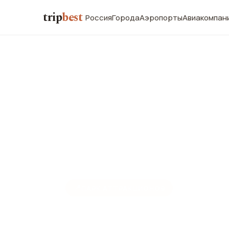
trip
best
Россия
Города
Аэропорты
Авиакомпан
📍
ПАРК АТТРАКЦИОНОВ
Диснейленд