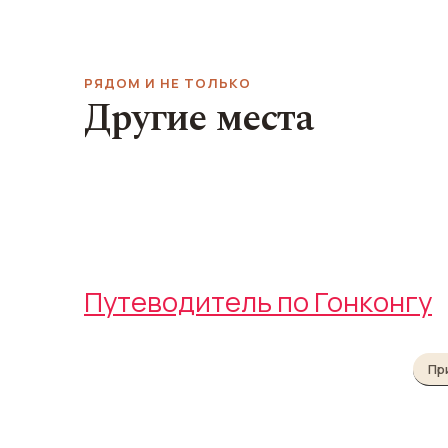
РЯДОМ И НЕ ТОЛЬКО
Другие места
Культурный ц
Бар Le Boudoir
Гонконга
Le Boudoir
Hong Kong Cultural 
Путеводитель по Гонконгу
Пр