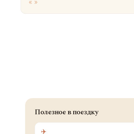
«
»
Полезное в поездку
✈️