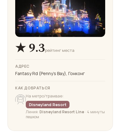
★ 9.3
рейтинг места
АДРЕС
Fantasy Rd (Penny's Bay), Гонконг
КАК ДОБРАТЬСЯ
На метро/трамвае:
Disneyland Resort
Линия:
Disneyland Resort Line
· 4 минуты
пешком