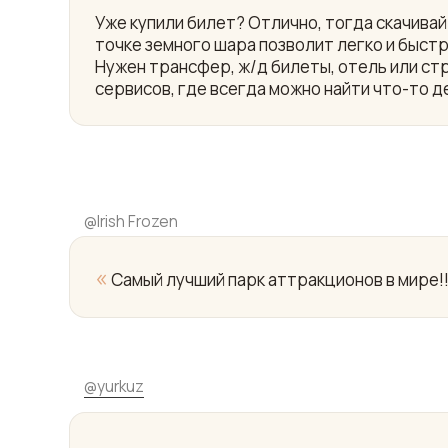
Уже купили билет? Отлично, тогда скачив
точке земного шара позволит легко и быст
Нужен трансфер, ж/д билеты, отель или ст
сервисов, где всегда можно найти что-то д
@
Irish Frozen
«
Самый лучший парк аттракционов в мире!
@
yurkuz