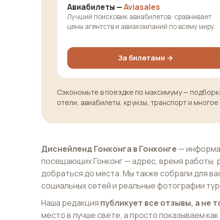
Авиабилеты —
Aviasales
Лучший поисковик авиабилетов: сравнивает
цены агентств и авиакомпаний по всему миру.
За билетами →
Сэкономьте в поездке по максимуму — подборка
отели, авиабилеты, круизы, транспорт и многое
Диснейленд Гонконга в Гонконге
— информац
посещающих Гонконг — адрес, время работы, 
добраться до места. Мы также собрали для ва
социальных сетей и реальные фотографии тур
Наша редакция
публикует все отзывы, а не
место в лучше свете, а просто показываем как