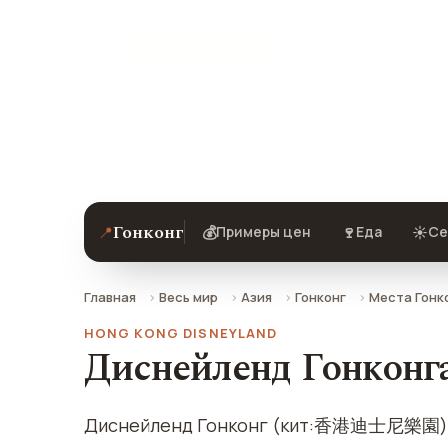
★ 9.3 рейтинг
Диснейленд Гонконга в Гонконге — о
добраться.
Гонконг
📍
💰
🍷
☀️
Примеры цен
Еда
Се
Главная
Весь мир
Азия
Гонконг
Места Гонк
HONG KONG DISNEYLAND
Диснейленд Гонконга
Диснейленд Гонконг (кит:香港迪士尼樂園) — 