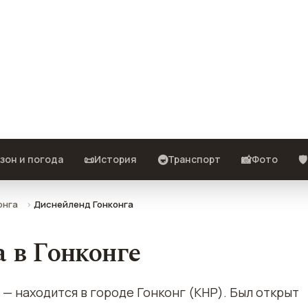
писание, фото, отзывы и как
📜
🚇
📸
🛡️
зон и погода
История
Транспорт
Фото
онга
Диснейленд Гонконга
 в Гонконге
находится в городе Гонконг (КНР). Был открыт