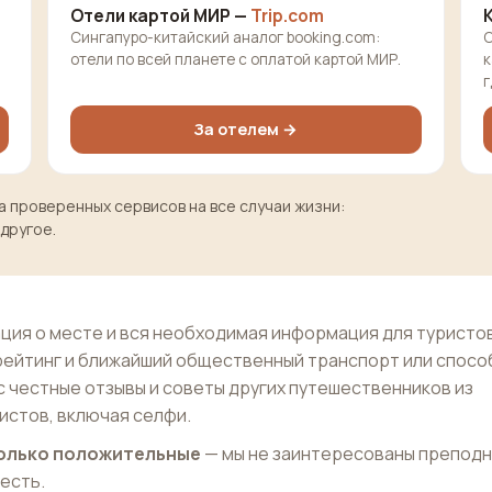
Отели картой МИР —
Trip.com
Сингапуро-китайский аналог booking.com:
О
отели по всей планете с оплатой картой МИР.
к
г
За отелем →
 проверенных сервисов на все случаи жизни:
 другое.
ия о месте и вся необходимая информация для туристов
рейтинг и ближайший общественный транспорт или спосо
с честные отзывы и советы других путешественников из
истов, включая селфи.
 только положительные
— мы не заинтересованы препод
 есть.