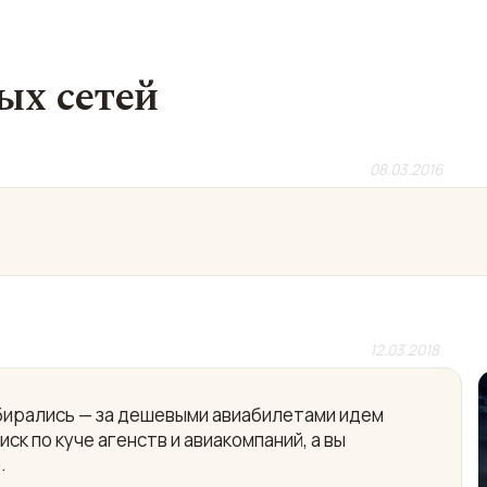
ых сетей
08.03.2016
12.03.2018
собирались — за дешевыми авиабилетами идем
ск по куче агенств и авиакомпаний, а вы
.