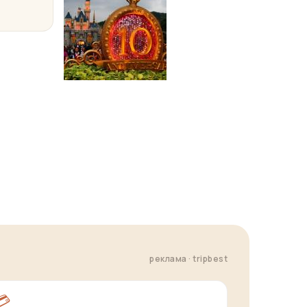
реклама · tripbest
💳