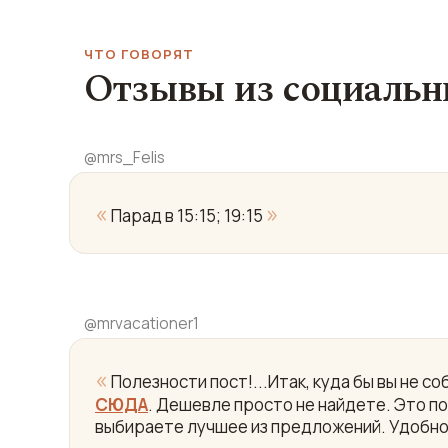
ЧТО ГОВОРЯТ
Отзывы из социальн
@
mrs_Felis
«
»
Парад в 15:15; 19:15
@
mrvacationer1
«
Полезности пост!...Итак, куда бы вы не 
СЮДА
. Дешевле просто не найдете. Это пои
выбираете лучшее из предложений. Удобно