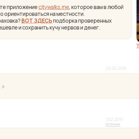
айте приложение
citywalks.me
, которое вам в любой
ро ориентироваться на местности.
раховка?
ВОТ ЗДЕСЬ
подборка проверенных
ешевле и сохранить кучу нервов и денег.
23.02.2016
»
!
11.12.2015
источник