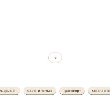
ентр
Музей истории
Гонконга
Centre
Hong Kong Museum of History
→
имеры цен
Сезон и погода
Транспорт
Безопасно