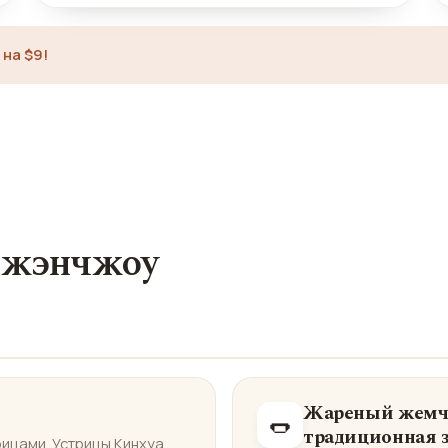
на $9!
Чжэнчжоу
Жареный жемчу
🌭
традиционная 
ицами. Устрицы Кинхуа,