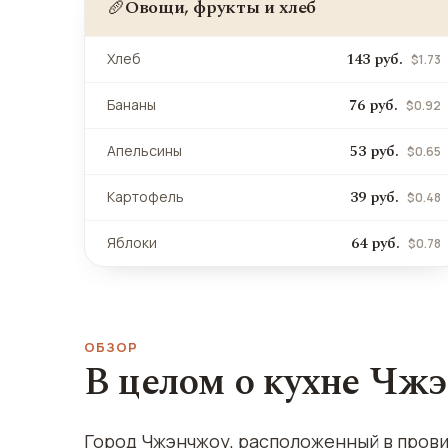
Овощи, фрукты и хлеб
🥖
143 руб.
Хлеб
$1.73
76 руб.
Бананы
$0.92
53 руб.
Апельсины
$0.65
39 руб.
Картофель
$0.48
64 руб.
Яблоки
$0.78
ОБЗОР
В целом о кухне Чж
Город Чжэнчжоу, расположенный в провин