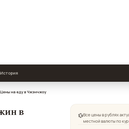
ь в Чжэнчжоу
еду и другие способы поесть в
рублях пересчитаны по курсу ЦБ

История
Цены на еду в Чжэнчжоу
жин в
💱
Все цены в рублях акт
местной валюты по курс