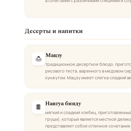
в сочетании с различными специями и со
Десерты и напитки
Мацзу
🍮
традиционное десертное блюдо, пригот
рисового теста, варенного в медовом си
кунжутом. Мацзу имеет слегка сладкий вк
Нангуа бинду
🍫
мягкий и сладкий хлебец, приготовленны
груши), который является местной делик
представляет собой отличное сочетание 