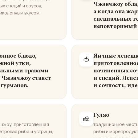
Чжэнчжоу облад
х специй и соусов,
а когда она жа
иколепным вкусом.
специальных те
неповторимый 
онное блюдо,
Яичные лепешк
🍅
жной утки,
приготовленное
иальными травами
начиненных со
у Чжэнчжоу станет
и специй. Лепе
гурманов.
и сочность, иде
Гуляо
🧀
нчжоу, приготовленная
традиционное мест
сетровая рыба и устрицы,
рыбы и морепродукт