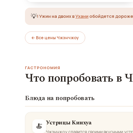
💡
!
Ужин на двоих в
Ухани
обойдется дороже 
← Все цены Чжэнчжоу
ГАСТРОНОМИЯ
Что попробовать в 
Блюда на попробовать
Устрицы Кинхуа
🍝
Чжэнчжоу славится своими вкусными устр