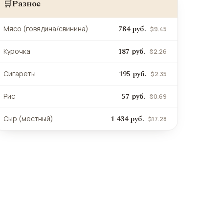
Разное
🛒
784 руб.
Мясо (говядина/свинина)
$9.45
187 руб.
Курочка
$2.26
195 руб.
Сигареты
$2.35
57 руб.
Рис
$0.69
1 434 руб.
Сыр (местный)
$17.28