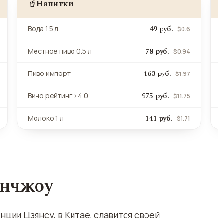
Напитки
🥤
49 руб.
Вода 1.5 л
$0.6
78 руб.
Местное пиво 0.5 л
$0.94
163 руб.
Пиво импорт
$1.97
975 руб.
Вино рейтинг >4.0
$11.75
141 руб.
Молоко 1 л
$1.71
энчжоу
ции Цзянсу, в Китае, славится своей