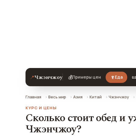
попробоват
Примеры цен на еду, кафе, уличную 
Чжэнчжоу на 2026 год. Все цены в 
РФ.
Чжэнчжоу
📍
💰
🍷

Примеры цен
Еда
Главная
Весь мир
Азия
Китай
Чжэнчжоу
КУРС И ЦЕНЫ
Сколько стоит обед и у
Чжэнчжоу?