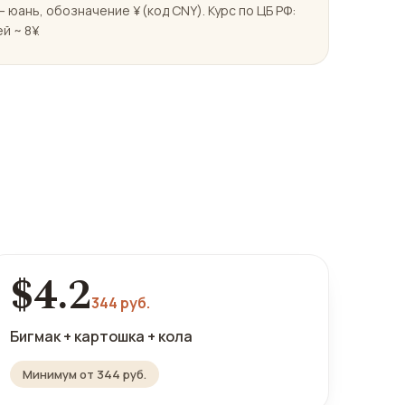
 юань, обозначение ¥ (код CNY). Курс по ЦБ РФ:
й ~ 8¥.
$4.2
344 руб.
Бигмак + картошка + кола
Минимум от 344 руб.