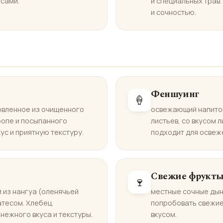
усами.
и специальных трав.
и сочностью.
Феншуинг
🍦
овленное из очищенного
освежающий напиток
ропе и посыпанного
листьев, со вкусом 
ус и приятную текстуру.
подходит для освеж
Свежие фрукт
🍷
й из нангуа (оленячьей
местные сочные дын
атесом. Хлебец
попробовать свежие
нежного вкуса и текстуры.
вкусом.