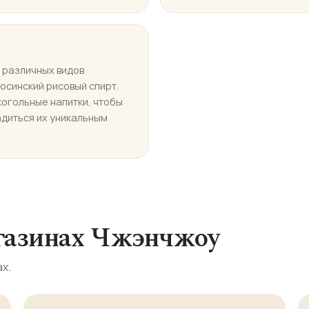
 различных видов
аосинский рисовый спирт.
огольные напитки, чтобы
адиться их уникальным
агазинах Чжэнчжоу
х.