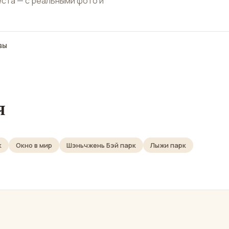
еста — с реальными фото и
вы
я
к
Окно в мир
Шэньчжень Бэй парк
Лыжи парк