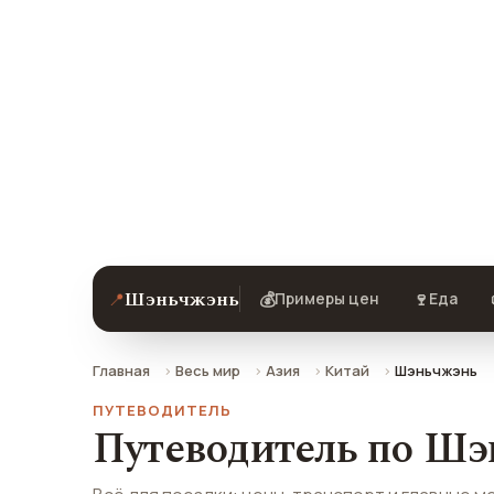
Шэньчж
Цены, погода, транспорт и главные 
отзывами туристов.
Шэньчжэнь
📍
💰
🍷
Примеры цен
Еда
Главная
Весь мир
Азия
Китай
Шэньчжэнь
ПУТЕВОДИТЕЛЬ
Путеводитель по Ш