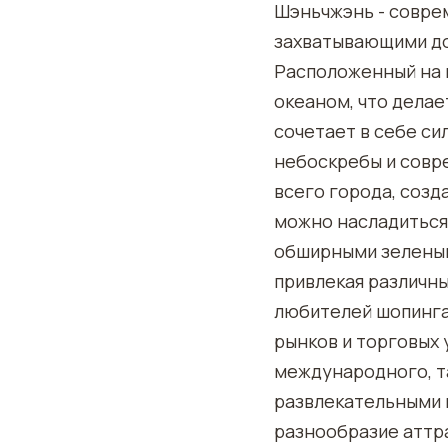
Шэньчжэнь - совре
захватывающими до
Расположенный на 
океаном, что дела
сочетает в себе с
небоскребы и совр
всего города, созд
можно насладиться
обширными зеленым
привлекая различн
любителей шопинга
рынков и торговых 
международного, та
развлекательными 
разнообразие аттр