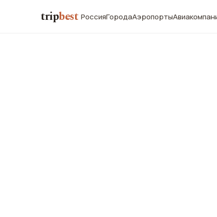
trip
best
Россия
Города
Аэропорты
Авиакомпан