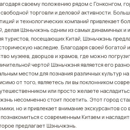
лагодаря своему положению рядом с Гонконгом, го
свободной торговли и деловой активности. Больш
тиций и технологических компаний привлекает бо
й, делая Шэньчжэнь одним из самых динамичных и
ля туристов, посещающих Китай, Шэньчжэнь предл
сторическую наследие. Благодаря своей богатой и
во музеев, дворцов и храмов, где можно погрузит
личительной чертой Шэньчжэня является его разн
альным местом для познания различных культур н
висимо от того, являетесь ли вы поклонником совр
путешественником или просто желаете насладитьс
жэнь несомненно стоит посетить. Этот город ста
омики, но и привлекает внимание экскурсантов со 
 познакомиться с современным Китаем и насладит
торое предлагает Шэньчжэнь.