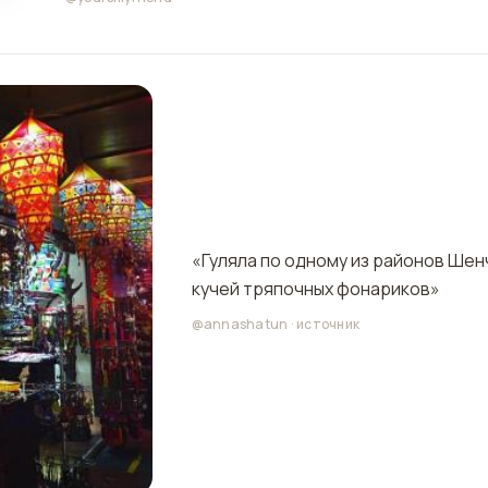
«Гуляла по одному из районов Шен
кучей тряпочных фонариков»
@annashatun
·
источник