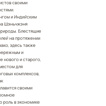
истов своими
стями.
нгом и Индийским
ра Шэньчжэня
природы. Блестящие
лей на протяжении
ако, здесь также
абережным и
 нового и старого,
местом для
рговых комплексов,
ак
славится своими
громное
ю роль в экономике