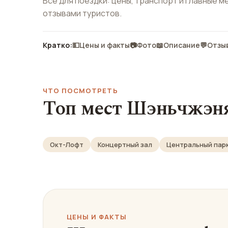
Всё для поездки: цены, транспорт и главные м
отзывами туристов.
Кратко:
💵
Цены и факты
📷
Фото
📖
Описание
💬
Отзы
ЧТО ПОСМОТРЕТЬ
Топ мест Шэньчжэн
Окт-Лофт
Концертный зал
Центральный пар
ЦЕНЫ И ФАКТЫ