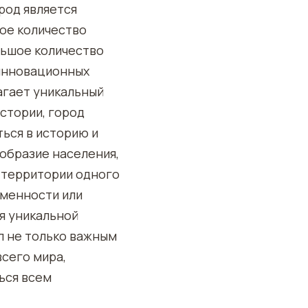
род является
ое количество
льшое количество
 инновационных
агает уникальный
стории, город
ься в историю и
ообразие населения,
а территории одного
еменности или
я уникальной
л не только важным
всего мира,
ься всем