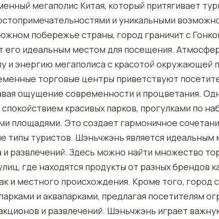
менный мегаполис Китая, который притягивает тур
стопримечательностями и уникальными возможно
южном побережье страны, город граничит с Гонко
ет его идеальным местом для посещения. Атмосфе
илу и энергию мегаполиса с красотой окружающей 
еменные торговые центры приветствуют посетите
авая ощущение современности и процветания. Одн
 спокойствием красивых парков, прогулками по н
и площадями. Это создает гармоничное сочетание
ые типы туристов. Шэньчжэнь является идеальным 
 и развлечений. Здесь можно найти множество то
улиц, где находятся продукты от разных брендов к
к и местного происхождения. Кроме того, город 
парками и аквапарками, предлагая посетителям о
акционов и развлечений. Шэньчжэнь играет важну