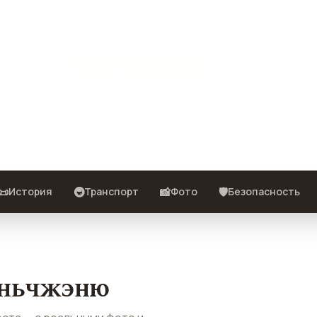
энь
Китай
Виза · не нужна
места — с реальными фото и
📜
🚇
📸
🛡️
История
Транспорт
Фото
Безопасность
эньчжэню