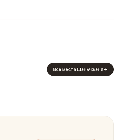
Все места Шэньчжэня
→