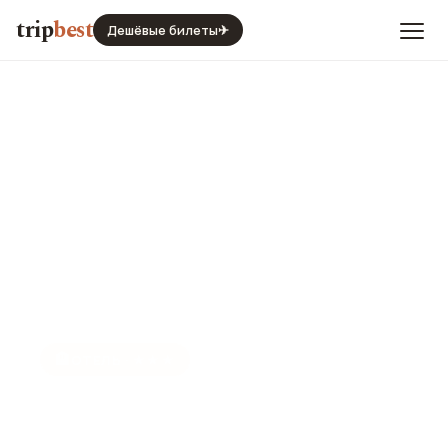
trip
best
Дешёвые билеты
✈
🏨
ОТЕЛЬ · ★★★
Jinjiang Inn - Shanghai Train
Station