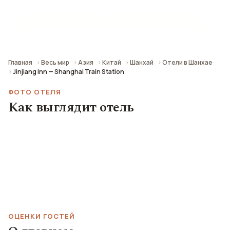
💳 ~2 260 ₽ за ночь
📍 4.8 км от центра города
Главная
Весь мир
Азия
Китай
Шанхай
Отели в Шанхае
Jinjiang Inn — Shanghai Train Station
ФОТО ОТЕЛЯ
Как выглядит отель
ОЦЕНКИ ГОСТЕЙ