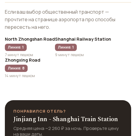
Если ваш выбор общественный транспорт —
прочтите на странице аэропорта про способы
пересесть на него.
North Zhongshan Road
Shanghai Railway Station
Линия: 1
Линия: 1
7 минут пешком
9 минут пешком
Zhongxing Road
Линия: 8
14 минут пешком
ПОНРАВИЛСЯ ОТЕЛЬ?
Jinjiang Inn - Shanghai Train Station
Средняя цена ~2 260 ₽ за ночь. Проверьте цену
на ваши даты.