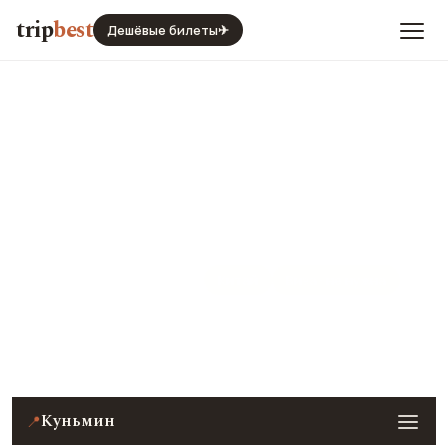
trip
best
Дешёвые билеты
✈
Куньмин
Китай
Виза · не нужна
Цены, погода, транспорт и главные места — с
реальными фото и отзывами туристов.
Куньмин
📍