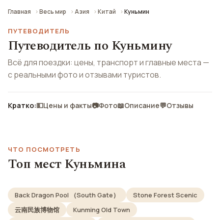
Главная
Весь мир
Азия
Китай
Куньмин
ПУТЕВОДИТЕЛЬ
Путеводитель по Куньмину
Всё для поездки: цены, транспорт и главные места —
с реальными фото и отзывами туристов.
Кратко:
💵
Цены и факты
📷
Фото
📖
Описание
💬
Отзывы
ЧТО ПОСМОТРЕТЬ
Топ мест Куньмина
Back Dragon Pool （South Gate）
Stone Forest Scenic
云南民族博物馆
Kunming Old Town