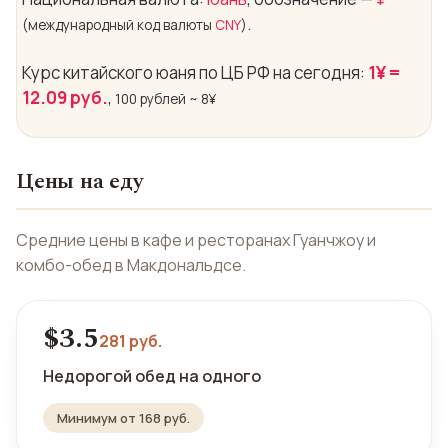
.
(международный код валюты
CNY
)
Курс китайского юаня по ЦБ РФ на сегодня:
1¥
=
12.09 руб.
,
100 рублей ~ 8¥
Цены на еду
Средние цены в кафе и ресторанах Гуанчжоу и
комбо-обед
в Макдональдсе.
$3.5
281 руб.
Недорогой обед на одного
Минимум от 168 руб.