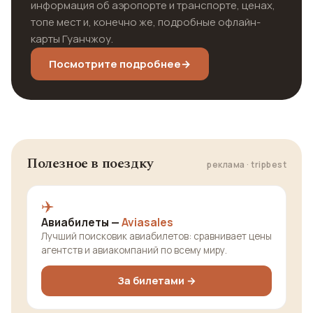
информация об аэропорте и транспорте, ценах,
топе мест и, конечно же, подробные офлайн-
карты Гуанчжоу.
Посмотрите подробнее
→
Полезное в поездку
реклама · tripbest
✈️
Авиабилеты —
Aviasales
Лучший поисковик авиабилетов: сравнивает цены
агентств и авиакомпаний по всему миру.
За билетами →