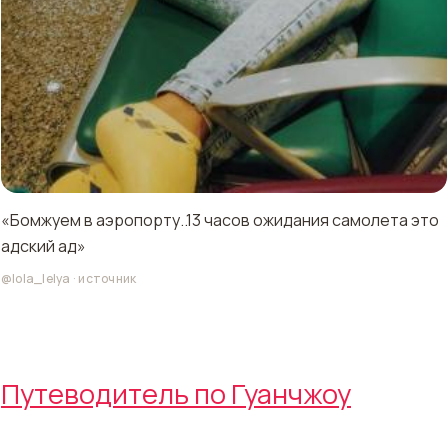
«Бомжуем в аэропорту..13 часов ожидания самолета это
адский ад»
@lola_lelya
·
источник
Путеводитель по Гуанчжоу