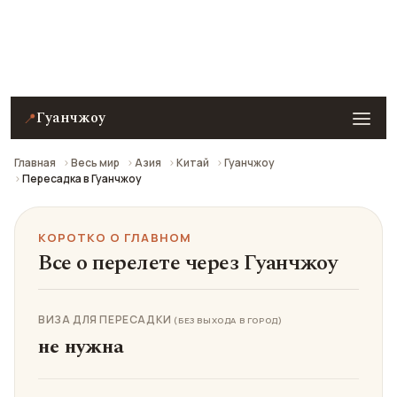
Что посмотреть при пересадке в аэропорту
Гуанчжоу и стоит ли выходить в город.
Гуанчжоу
📍
Главная
Весь мир
Азия
Китай
Гуанчжоу
Пересадка в Гуанчжоу
КОРОТКО О ГЛАВНОМ
Все о перелете через Гуанчжоу
ВИЗА ДЛЯ ПЕРЕСАДКИ
(БЕЗ ВЫХОДА В ГОРОД)
не нужна