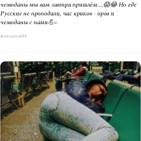
чемоданы мы вам завтра пришлём....😱😂 Но где
Русские не проподали, час криков - оров и
чемоданы с нами💪»
@sanyo4ek86