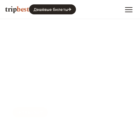
trip
best
Дешёвые билеты
✈
✈️
ТРАНЗИТ
Пересадка в Гуанчжоу