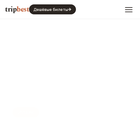
trip
best
Дешёвые билеты
✈
📍
ПАРК
Парк Wangjianglou