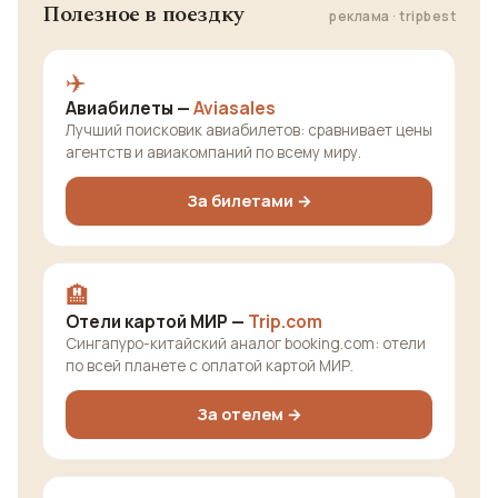
Полезное в поездку
реклама · tripbest
✈️
Авиабилеты —
Aviasales
Лучший поисковик авиабилетов: сравнивает цены
агентств и авиакомпаний по всему миру.
За билетами →
🏨
Отели картой МИР —
Trip.com
Сингапуро-китайский аналог booking.com: отели
по всей планете с оплатой картой МИР.
За отелем →