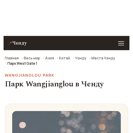
Парк Wangjianglou (West Gate 1) в Ченду —
описание, фото, отзывы и как добраться.
Ченду
📍
Главная
Весь мир
Азия
Китай
Чэнду
Места Чэнду
Парк West Gate 1
WANGJIANGLOU PARK
Парк Wangjianglou в Ченду