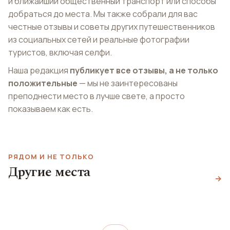
и ближайший общественный транспорт или способы
добраться до места. Мы также собрали для вас
честные отзывы и советы других путешественников
из социальных сетей и реальные фотографии
туристов, включая селфи.
Наша редакция
публикует все отзывы, а не только
положительные
— мы не заинтересованы
преподнести место в лучше свете, а просто
показываем как есть.
РЯДОМ И НЕ ТОЛЬКО
Тростниковая
Другие места
хижина Ду Фу
Парк Ченду
→
Du Fu Thatched Cottage
Народный парк
Museum
Chengdu Culture Park
Renmin Park