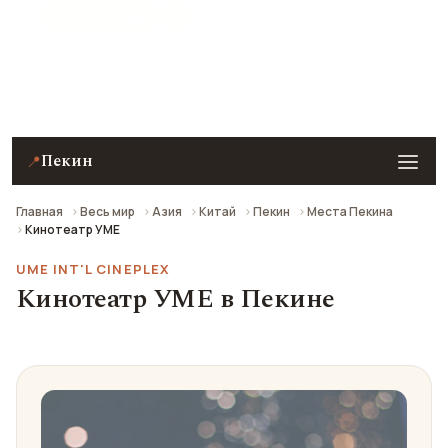
★ 6.9 рейтинг
Кинотеатр УМЕ в Пекине — описание, фото, отзывы
и как добраться.
Пекин
📍
Главная
Весь мир
Азия
Китай
Пекин
Места Пекина
Кинотеатр УМЕ
UME INT'L CINEPLEX
Кинотеатр УМЕ в Пекине