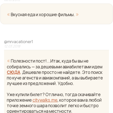
«
»
Вкусная еда и хорошие фильмы.
@
mrvacationer1
12.03.2018
«
Полезности пост!...Итак, куда бы вы не
собирались — за дешевыми авиабилетами идем
СЮДА
. Дешевле просто не найдете. Это поиск
по куче агенств и авиакомпаний, а вы выбираете
лучшее из предложений. Удобно.
Уже купили билет? Отлично, тогда скачивайте
приложение
citywalks.me
, которое вам в любой
точке земного шара позволит легко и быстро
ориентироваться на местности.