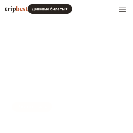
trip
best
Дешёвые билеты
✈
📍
КИНОТЕАТР
Кинотеатр УМЕ