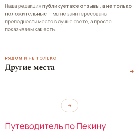
Наша редакция
публикует все отзывы, а не только
положительные
— мы не заинтересованы
преподнести место в лучше свете, а просто
показываем как есть.
РЯДОМ И НЕ ТОЛЬКО
Галерея 1949 -
Другие места
Запретный город
Парк Чаоян
→
Бар Mokihi
1949 - The Hidden City
Chaoyang Park
Mokihi
→
Путеводитель по Пекину