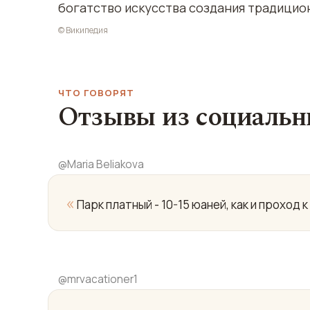
богатство искусства создания традицион
© Википедия
ЧТО ГОВОРЯТ
Отзывы из социальн
@
Maria Beliakova
«
Парк платный - 10-15 юаней, как и проход к
@
mrvacationer1