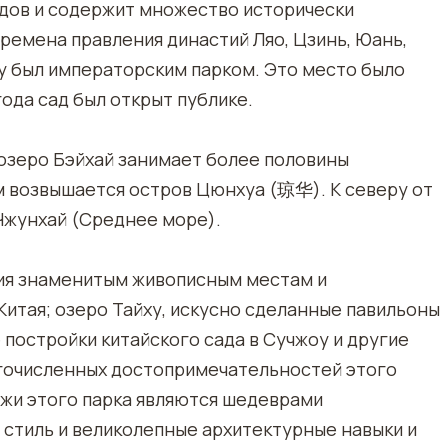
адов и содержит множество исторически
времена правления династий Ляо, Цзинь, Юань,
оду был императорским парком. Это место было
года сад был открыт публике.
 озеро Бэйхай занимает более половины
 м возвышается остров Цюнхуа (琼华). К северу от
 Чжунхай (Среднее море).
ния знаменитым живописным местам и
итая; озеро Тайху, искусно сделанные павильоны
 постройки китайского сада в Сучжоу и другие
гочисленных достопримечательностей этого
ажи этого парка являются шедеврами
стиль и великолепные архитектурные навыки и