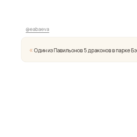
@
eabaeva
«
Один из Павильонов 5 драконов в парке Б