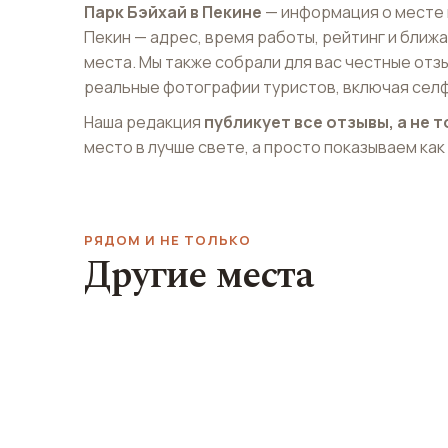
Парк Бэйхай в Пекине
— информация о месте 
Пекин — адрес, время работы, рейтинг и бли
места. Мы также собрали для вас честные отз
реальные фотографии туристов, включая селф
Наша редакция
публикует все отзывы, а не
место в лучше свете, а просто показываем как
РЯДОМ И НЕ ТОЛЬКО
Другие места
Бар 4 угла
Бар Beer Mani
4corners
Beer Mania