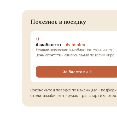
Полезное в поездку
✈️
Авиабилеты —
Aviasales
Лучший поисковик авиабилетов: сравнивает
цены агентств и авиакомпаний по всему миру.
За билетами →
Сэкономьте в поездке по максимуму — подборка
отели, авиабилеты, круизы, транспорт и многое