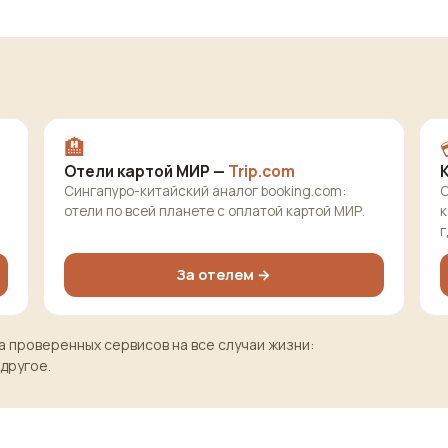
🏨
Отели картой МИР —
Trip.com
Сингапуро-китайский аналог booking.com:
О
отели по всей планете с оплатой картой МИР.
к
г
За отелем →
 проверенных сервисов на все случаи жизни:
 другое.