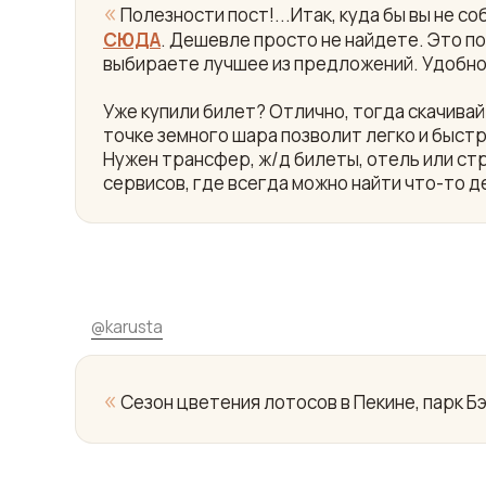
«
Полезности пост!...Итак, куда бы вы не 
СЮДА
. Дешевле просто не найдете. Это пои
выбираете лучшее из предложений. Удобно
Уже купили билет? Отлично, тогда скачив
точке земного шара позволит легко и быст
Нужен трансфер, ж/д билеты, отель или ст
сервисов, где всегда можно найти что-то д
@
karusta
«
Сезон цветения лотосов в Пекине, парк Бэ