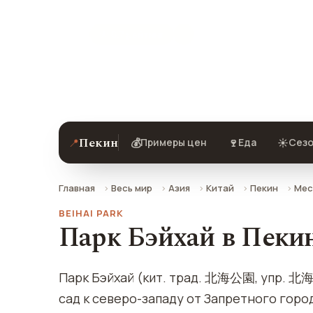
★ 8.7 рейтинг
Парк Бэйхай в Пекине — описание, ф
Пекин
📍
💰
🍷
☀️
Примеры цен
Еда
Сезо
Главная
Весь мир
Азия
Китай
Пекин
Мес
BEIHAI PARK
Парк Бэйхай в Пеки
Парк Бэйхай (кит. трад. 北海公園, упр. 北海
сад к северо-западу от Запретного горо