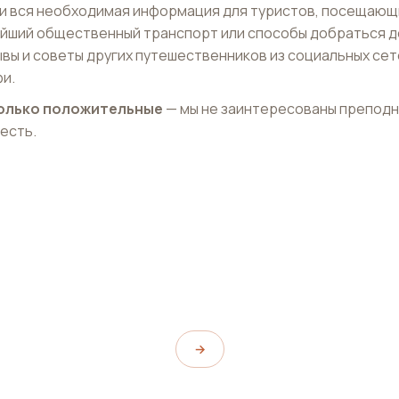
и вся необходимая информация для туристов, посещающ
жайший общественный транспорт или способы добраться д
ывы и советы других путешественников из социальных сет
и.
 только положительные
— мы не заинтересованы препод
 есть.
a
Паб Mao Mao Chong
Mao Mao Chong
→