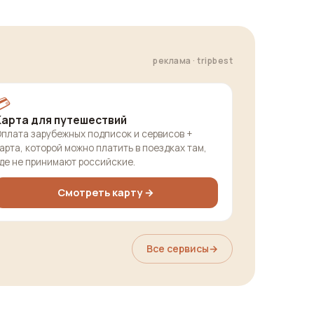
реклама · tripbest
💳
Карта для путешествий
плата зарубежных подписок и сервисов +
арта, которой можно платить в поездках там,
де не принимают российские.
Смотреть карту →
Все сервисы
→