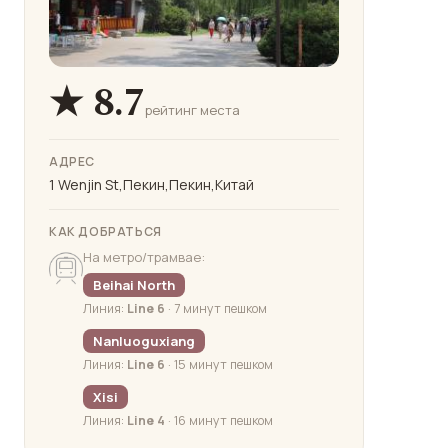
★ 8.7
рейтинг места
АДРЕС
1 Wenjin St,Пекин,Пекин,Китай
КАК ДОБРАТЬСЯ
На метро/трамвае:
Beihai North
Линия:
Line 6
· 7 минут пешком
Nanluoguxiang
Линия:
Line 6
· 15 минут пешком
Xisi
Линия:
Line 4
· 16 минут пешком