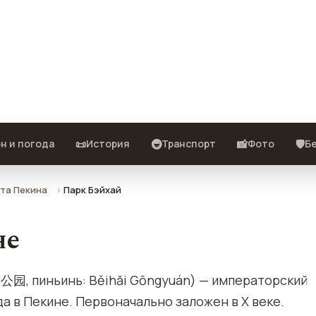
ото, отзывы и как добраться.
📜
🚇
📸
🛡️
н и погода
История
Транспорт
Фото
Б
та Пекина
Парк Бэйхай
не
公园, пиньинь: Běihăi Gōngyuán) — императорский
да в Пекине. Первоначально заложен в Х веке.