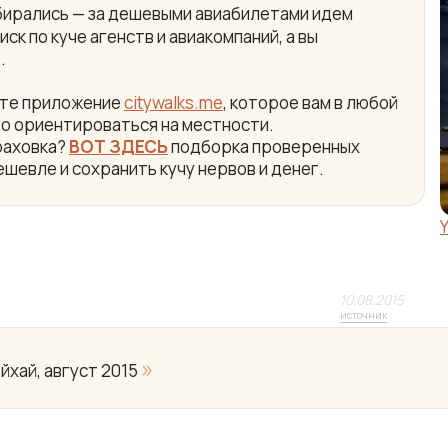
собирались — за дешевыми авиабилетами идем
ск по куче агенств и авиакомпаний, а вы
.
айте приложение
citywalks.me
, которое вам в любой
ро ориентироваться на местности.
раховка?
ВОТ ЗДЕСЬ
подборка проверенных
ешевле и сохранить кучу нервов и денег.
10.08.2015
источник
»
йхай, август 2015