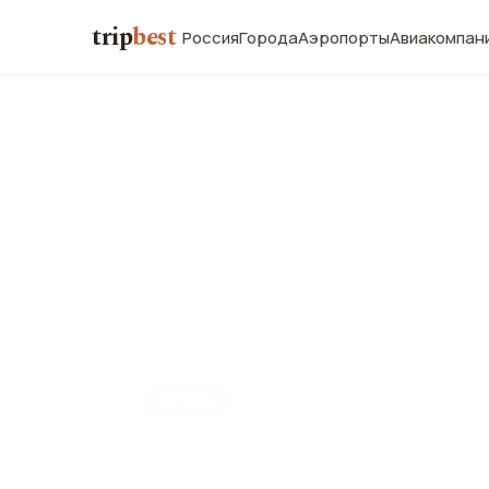
trip
best
Россия
Города
Аэропорты
Авиакомпан
📍
ПАРК
Парк Бэйха