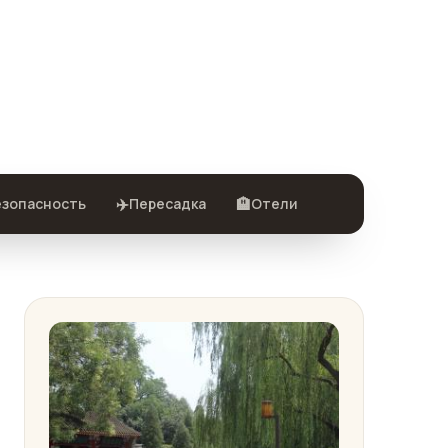
✈️
🏨
езопасность
Пересадка
Отели