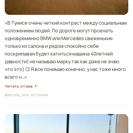
«В Тунисе очень четкий контраст между социальным
положением людей. По дороге могут проехать
одновременно BMW или Mercedes свеженькие
только из салона и рядом спокойно себе
поскрипывая будет катиться машина 40летней
давности( не называю марку так как даже не знаю
что это) 🙄 Я все понимаю конечно, у нас тоже много
всего н…»
Читать отзыв
@anuta_kha
·
источник