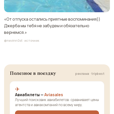
«От отпуска остались приятные воспоминания))
Джерба мы тебя не забудем и обязательно
вернемся.»
@nevinn0st
·
источник
Полезное в поездку
реклама · tripbest
✈️
Авиабилеты —
Aviasales
Лучший поисковик авиабилетов: сравнивает цены
агентств и авиакомпаний по всему миру.