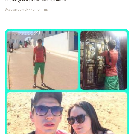
@acenochek
·
источник