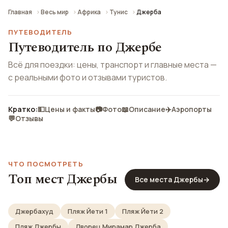
Главная
Весь мир
Африка
Тунис
Джерба
ПУТЕВОДИТЕЛЬ
Путеводитель по Джербе
Всё для поездки: цены, транспорт и главные места —
с реальными фото и отзывами туристов.
Кратко:
💵
Цены и факты
📷
Фото
📖
Описание
✈️
Аэропорты
💬
Отзывы
ЧТО ПОСМОТРЕТЬ
Топ мест Джербы
Все места Джербы
→
Джербахуд
Пляж Йети 1
Пляж Йети 2
Пляж Джербы
Дворец Мирамар Джерба