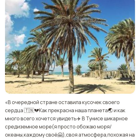
«В очередной стране оставила кусочек своего
сердца 🇹🇳💔Как прекрасна наша планета🌏 и как
много всего хочется увидеть✈️ В Тунисе шикарное
средиземное море(я просто обожаю моря/
океаны,каждому своё🤗),своя атмосфера,похожая на