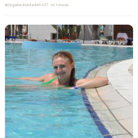
@lagabadxadadah437
·
источник