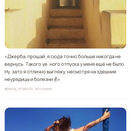
«Джерба, прощай, я сюда точно больше никогда не
вернусь. Такого уе..ного отпуска у меня ещё не было.
Ну, зато я отлично выгляжу, несмотря на здешние
неурядицы и болезни ✌»
@lena_shakuto
·
источник