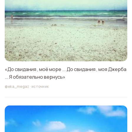
«До свидания , моё море ... До свидания , моя Джерба
... Я обязательно вернусь»
@eka_megaz
·
источник