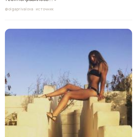
@olgaprivalova
·
источник