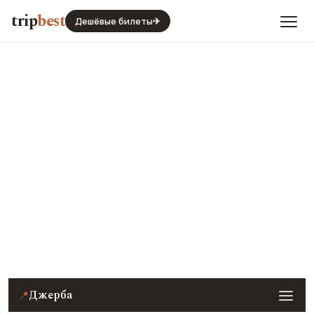
trip
best
Дешёвые билеты
✈
Джерба
Тунис
Виза · не нужна
Цены, погода, транспорт и главные места — с
реальными фото и отзывами туристов.
Джерба
📍