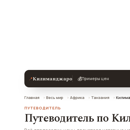
Килиман
Цены, погода, транспорт и главные 
отзывами туристов.
Килиманджаро
📍
💰
Примеры цен
Главная
Весь мир
Африка
Танзания
Килим
ПУТЕВОДИТЕЛЬ
Путеводитель по К