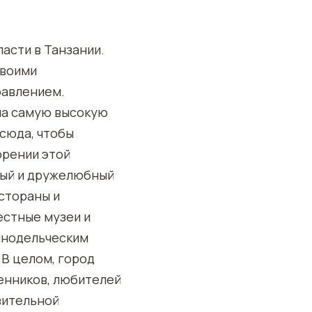
асти в Танзании.
своими
равлением.
на самую высокую
сюда, чтобы
орении этой
ный и дружелюбный
стораны и
естные музеи и
инодельческим
 В целом, город
енников, любителей
вительной