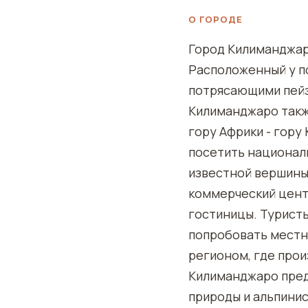
О ГОРОДЕ
Город Килиманджар
Расположенный у п
потрясающими пейз
Килиманджаро такж
гору Африки - гор
посетить националь
известной вершины
коммерческий центр
гостиницы. Туристы
попробовать местн
регионом, где прои
Килиманджаро пред
природы и альпинис