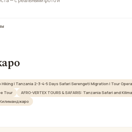
еста — с реальными фото и
вы
жаро
iking | Tanzania 2-3-4-5 Days Safari Serengeti Migration | Tour Opera
ee Tour
AFRO-VERTEX TOURS & SAFARIS: Tanzania Safari and Kilimanj
Килиманджаро