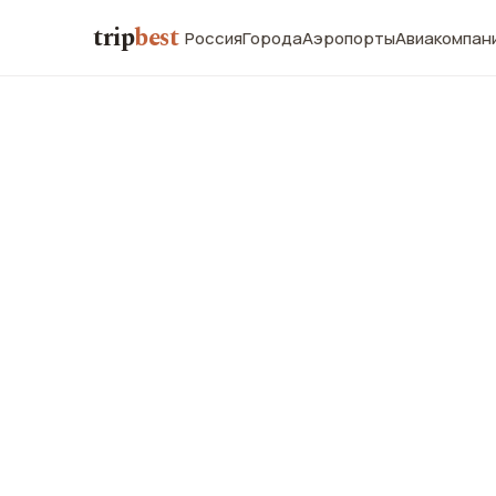
trip
best
Россия
Города
Аэропорты
Авиакомпан