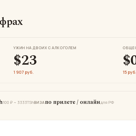
ифрах
УЖИН НА ДВОИХ С АЛКОГОЛЕМ
ОБЩЕ
$23
$
1 907 руб.
15 руб
h
по прилете / онлайн
100 ₽ ~ 3333TSh
для РФ
ВИЗА