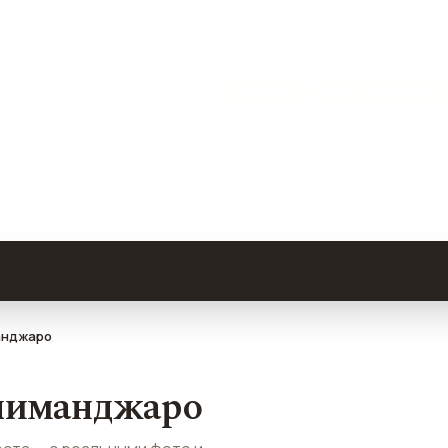
джаро
Танзания
Виза · по прилете 
места — с реальными фото и
анджаро
илиманджаро