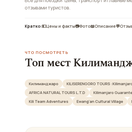
Всё для поездки: цены, транспорт и главные м
отзывами туристов.
Кратко:
💵
Цены и факты
📷
Фото
📖
Описание
💬
Отзы
ЧТО ПОСМОТРЕТЬ
Топ мест Килиманд
Килиманджаро
KILISERENGORO TOURS :Kilimanjaro H
AFRICA NATURAL TOURS L.T.D
Kilimanjaro Guarant
Kili Team Adventures
Ewang'an Cultural Village