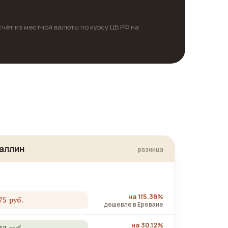
счёт из местной валюты по курсу ЦБ РФ на
аллин
разница
на 115.38%
75 руб.
дешевле в Ереване
на 30.12%