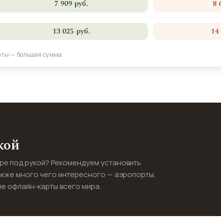
7 909 руб.
8 
13 025 руб.
14
аты — большая сумма.
кой
ире под рукой? Рекомендуем установить
акже много чего интересного — аэропорты,
е офлайн-карты всего мира.