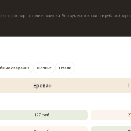
фе, транспорт, отели и покупки. Все суммы показаны в рублях (пере
бщие сведения
Шопинг
Отели
Ереван
Т
127 руб.
2