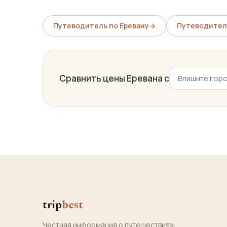
Путеводитель по Еревану
→
Путеводител
Сравнить цены Еревана с
trip
best
Честная информация о путешествиях: