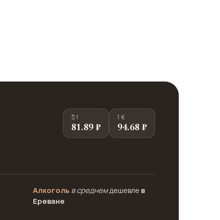
$ 1
1 €
81.89 ₽
94.68 ₽
Алкоголь
в среднем
дешевле
в
Ереване