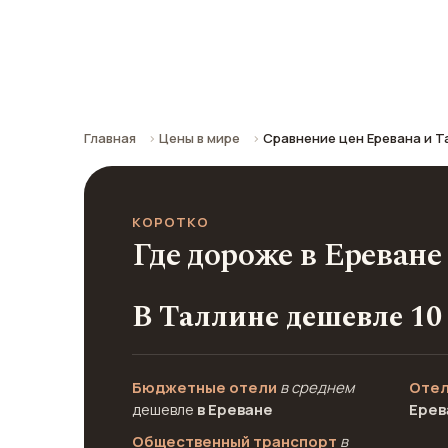
Сравнение средних цен по городу: к
Главная
Цены в мире
Сравнение цен Еревана и Т
КОРОТКО
Где дороже в Ереване
В Таллине дешевле 10
Бюджетные отели
в среднем
Отел
дешевле
в Ереване
Ерев
Общественный транспорт
в