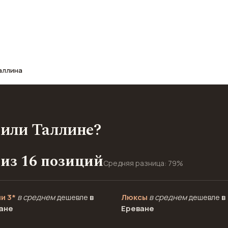
афе, транспорт, отели и шопинг.
аллина
 или Таллине?
 из 16 позиций
Средняя разница: 79%
и 3*
в среднем
дешевле
в
Люксы
в среднем
дешевле
в
ане
Ереване