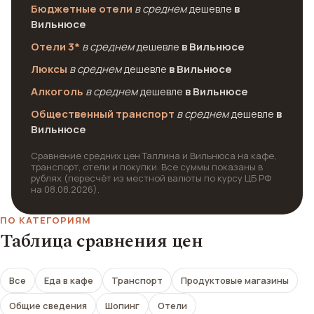
Бюджетные отели
в среднем
дешевле
в
Вильнюсе
Отели 3*
в среднем
дешевле
в Вильнюсе
Люксы
в среднем
дешевле
в Вильнюсе
Алкоголь
в среднем
дешевле
в Вильнюсе
Общественный транспорт
в среднем
дешевле
в
Вильнюсе
Сравнение средних цен Таллина и Вильнюса на кафе,
транспорт, отели и покупки. Все суммы показаны в
рублях (пересчёт из местной валюты по курсу ЦБ РФ
на 08.08.2026).
ПО КАТЕГОРИЯМ
Таблица сравнения цен
Все
Еда в кафе
Транспорт
Продуктовые магазины
Общие сведения
Шопинг
Отели