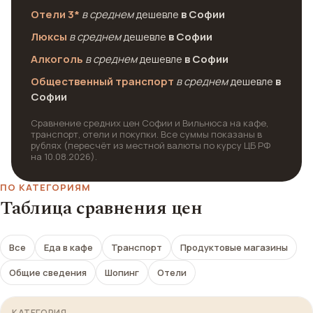
Отели 3*
в среднем
дешевле
в Софии
Люксы
в среднем
дешевле
в Софии
Алкоголь
в среднем
дешевле
в Софии
Общественный транспорт
в среднем
дешевле
в
Софии
Сравнение средних цен Софии и Вильнюса на кафе,
транспорт, отели и покупки. Все суммы показаны в
рублях (пересчёт из местной валюты по курсу ЦБ РФ
на 10.08.2026).
ПО КАТЕГОРИЯМ
Таблица сравнения цен
Все
Еда в кафе
Транспорт
Продуктовые магазины
Общие сведения
Шопинг
Отели
КАТЕГОРИЯ